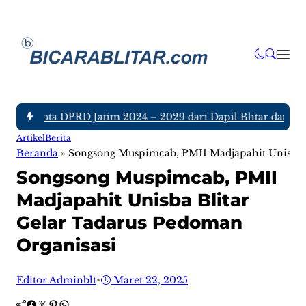
h Anggota DPRD Jatim 2024 – 2029 dari Dapil Blitar dan Tulu
Artikel
Berita
Beranda
»
Songsong Muspimcab, PMII Madjapahit Unisba B
Songsong Muspimcab, PMII
Madjapahit Unisba Blitar
Gelar Tadarus Pedoman
Organisasi
Editor Adminblt
•
Maret 22, 2025
Facebook
Twitter
Pinterest
WhatsApp