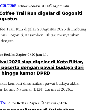
 CULTURE
•
Editor Redaksi CLD
•
14 jam lalu
offee Trail Run digelar di Gogoniti
 Agustus
ee Trail Run digelar 23 Agustus 2026 di Embung
nus Gogoniti, Kesamben, Blitar, menyatukan
i dengan…
or Redaksi Zapier
•
20 jam lalu
val 2026 siap digelar di Kota Blitar,
0 peserta dengan pawai budaya dari
n hingga kantor DPRD
bakal kembali diramaikan pawai budaya akbar
tar Ethnic National (BEN) Carnival 2026...
ITA
•
Editor Redaksi Zapier
•
Agustus 7, 2026