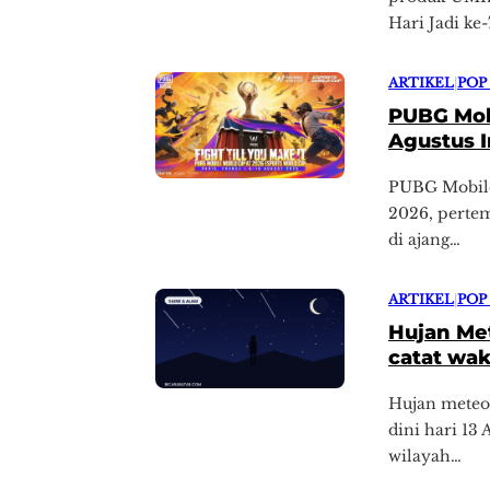
Hari Jadi ke
ARTIKEL
|
POP
PUBG Mobi
Agustus I
PUBG Mobile 
2026, pertem
di ajang…
ARTIKEL
|
POP
Hujan Met
catat wa
Hujan meteo
dini hari 13 
wilayah…