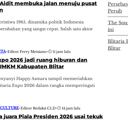
 Aidit membuka jalan menuju pusat
Persebay
n
Persib
ristiwa 1965, dinamika politik Indonesia
The Soun
rubahan yang sangat cepat. Salah satu aktor
ini
Blitari
Blitar
ITA
•
Editor Ferry Meisiano
•
11 jam lalu
Expo 2026 jadi ruang hiburan dan
UMKM Kabupaten Blitar
enyanyi Happy Asmara tampil memeriahkan
litaria Expo 2026 dalam rangka memperingati
 CULTURE
•
Editor Redaksi CLD
•
14 jam lalu
 juara Piala Presiden 2026 usai tekuk