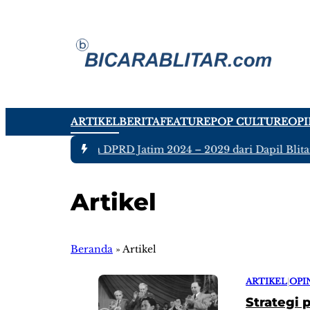
ARTIKEL
BERITA
FEATURE
POP CULTURE
OPI
da tujuh Anggota DPRD Jatim 2024 – 2029 dari Dapil Blitar d
Artikel
Beranda
»
Artikel
ARTIKEL
|
OPI
Strategi 