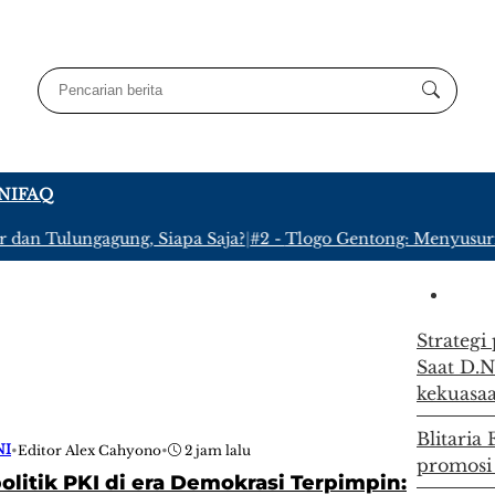
NI
FAQ
an Tulungagung, Siapa Saja?
|
#2 -
Tlogo Gentong: Menyusuri Ka
Strategi
Saat D.N
kekuasa
Blitaria
NI
•
Editor Alex Cahyono
•
2 jam lalu
promosi
politik PKI di era Demokrasi Terpimpin: