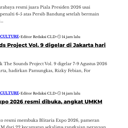
rabaya resmi juara Piala Presiden 2026 usai
enalti 6-5 atas Persib Bandung setelah bermain
i…
 CULTURE
•
Editor Redaksi CLD
•
14 jam lalu
s Project Vol. 9 digelar di Jakarta hari
ik The Sounds Project Vol. 9 digelar 7-9 Agustus 2026
arta, hadirkan Pamungkas, Rizky Febian, For
 CULTURE
•
Editor Redaksi CLD
•
14 jam lalu
Expo 2026 resmi dibuka, angkat UMKM
nto resmi membuka Blitaria Expo 2026, pameran
 dari 22 kecamatan sekaligus rangkaian perayaan