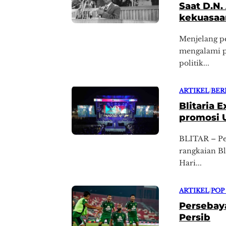
Saat D.N.
kekuasaa
Menjelang pe
mengalami pe
politik...
ARTIKEL
|
BER
Blitaria 
promosi 
BLITAR – P
rangkaian B
Hari...
ARTIKEL
|
POP
Persebaya
Persib