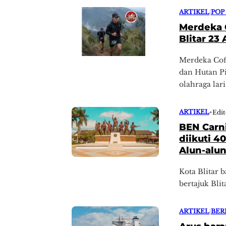
ARTIKEL
|
POP
Merdeka C
Blitar 23
Merdeka Coff
dan Hutan Pi
olahraga lar
ARTIKEL
•
Edit
BEN Carni
diikuti 4
Alun-alu
Kota Blitar 
bertajuk Bli
ARTIKEL
|
BER