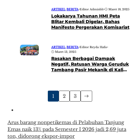
ARTIKEL
|
BERITA
•
Editor Adminblt
•
Maret 18, 2025
Lokakarya Tahunan HMI Peta
Blitar Kembali Digelar, Bahas
Manifesto Pergerakan Komisariat
ARTIKEL
|
BERITA
•
Editor Reyda Hafis
•
Maret 13, 2025
Rasakan Berbagai Dampak
Negatif, Ratusan Warga Geruduk
Tambang Pasir Mekanik di Kali
Putih Blitar
1
2
3
Arus barang nonpetikemas di Pelabuhan Tanjung
Emas naik 13% pada Semester I 2026 jadi 2,69 juta
ton, didorong ekspor-impor