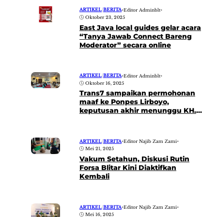
ARTIKEL
|
BERITA
•
Editor Adminblt
•
Oktober 23, 2025
East Java local guides gelar acara
“Tanya Jawab Connect Bareng
Moderator” secara online
ARTIKEL
|
BERITA
•
Editor Adminblt
•
Oktober 16, 2025
Trans7 sampaikan permohonan
maaf ke Ponpes Lirboyo,
keputusan akhir menunggu KH.
Anwar Manshur
ARTIKEL
|
BERITA
•
Editor Najib Zam Zami
•
Mei 21, 2025
Vakum Setahun, Diskusi Rutin
Forsa Blitar Kini Diaktifkan
Kembali
ARTIKEL
|
BERITA
•
Editor Najib Zam Zami
•
Mei 16, 2025