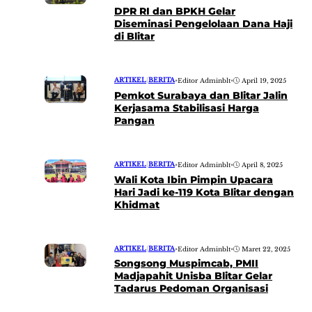
DPR RI dan BPKH Gelar
Diseminasi Pengelolaan Dana Haji
di Blitar
ARTIKEL
|
BERITA
•
Editor Adminblt
•
April 19, 2025
Pemkot Surabaya dan Blitar Jalin
Kerjasama Stabilisasi Harga
Pangan
ARTIKEL
|
BERITA
•
Editor Adminblt
•
April 8, 2025
Wali Kota Ibin Pimpin Upacara
Hari Jadi ke-119 Kota Blitar dengan
Khidmat
ARTIKEL
|
BERITA
•
Editor Adminblt
•
Maret 22, 2025
Songsong Muspimcab, PMII
Madjapahit Unisba Blitar Gelar
Tadarus Pedoman Organisasi