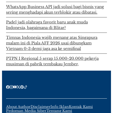
WhatsApp Business API jadi solusi bagi bisnis yang
sering menghadapi akun terblokir atau dibatasi.
Padel jadi olahraga favorit baru anak muda
Indonesia, bagaimana di Blitar?
Timnas Indonesia wajib menang atas Singapura
malam ini di Piala AFF 2026 usai dibungkam
Vietnam 0-3 demi jaga asa ke semifinal
PTPN I Regional 5 serap 15.000-20.000 pekerja
musiman di pabrik tembakau Jember,
About Author
Disclaimer
Info Iklan
Kontak Kami
Pedoman Media Siber
Tentang Kami