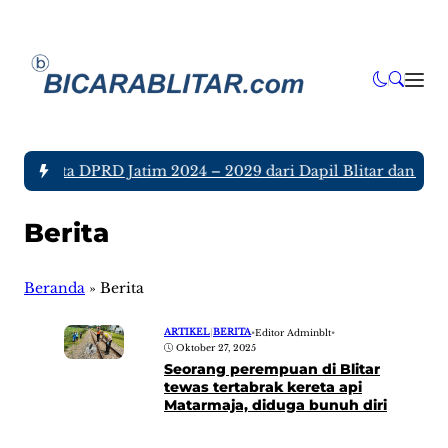
h Anggota DPRD Jatim 2024 – 2029 dari Dapil Blitar dan Tulu
Berita
Beranda
»
Berita
ARTIKEL
|
BERITA
•
Editor Adminblt
•
Oktober 27, 2025
Seorang perempuan di Blitar
tewas tertabrak kereta api
Matarmaja, diduga bunuh diri