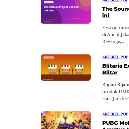
ARTIKEL
|
POP
The Sound
ini
Festival mus
di Ancol Jak
Revenge,…
ARTIKEL
|
POP
Blitaria 
Blitar
Bupati Rija
produk UMKM
Hari Jadi ke
ARTIKEL
|
POP
PUBG Mobi