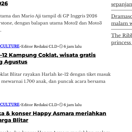
026
sepanjan
tama dan Mario Aji tampil di GP Inggris 2026
Dramaso
erstone, dengan balapan utama Moto2 dan Moto3
malam w
…
The Ribb
princess
 CULTURE
•
Editor Redaksi CLD
•
6 jam lalu
-12 Kampung Coklat, wisata gratis
g Agustus
at Blitar rayakan Harlah ke-12 dengan tiket masuk
a mewarnai 1.700 anak, dan puncak acara bersama
 CULTURE
•
Editor Redaksi CLD
•
6 jam lalu
a & konser Happy Asmara meriahkan
rga Blitar