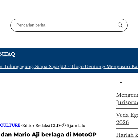
NI
FAQ
lungagung, Siapa Saja?
|
#2 -
Tlogo Gentong: Menyusuri Kampun
Mengena
Jurispru
Veda Ega
2026
 CULTURE
•
Editor Redaksi CLD
•
6 jam lalu
dan Mario Aji berlaga di MotoGP
Harlah k