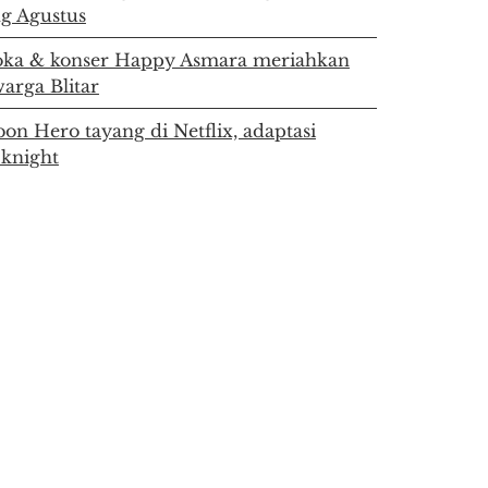
g Agustus
ka & konser Happy Asmara meriahkan
arga Blitar
on Hero tayang di Netflix, adaptasi
 knight