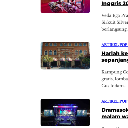
Inggris 2
Veda Ega Pra
Sirkuit Silv
berlangsung
ARTIKEL
|
POP
Harlah ke
sepanjan
Kampung Cokl
gratis, lomb
Gus Iqdam…
ARTIKEL
|
POP
Dramasok
malam wa