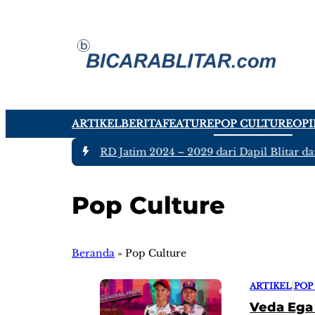
ARTIKEL
BERITA
FEATURE
POP CULTURE
OPI
ujuh Anggota DPRD Jatim 2024 – 2029 dari Dapil Blitar dan Tu
Pop Culture
Beranda
»
Pop Culture
ARTIKEL
|
POP
Veda Ega 