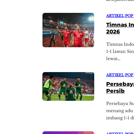
ARTIKEL
|
POP
Timnas In
2026
Timnas Indon
1-1 lawan Si
lewat…
ARTIKEL
|
POP
Persebaya
Persib
Persebaya Su
menang adu p
imbang 1-1 d