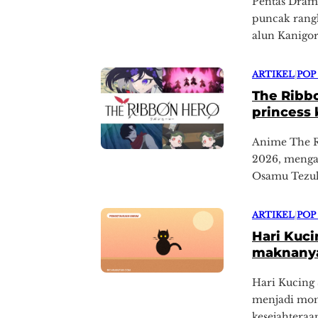
Pentas Dram
puncak rangk
alun Kanigor
ARTIKEL
|
POP
The Ribbo
princess 
Anime The Ri
2026, mengad
Osamu Tezu
ARTIKEL
|
POP
Hari Kuci
maknany
Hari Kucing 
menjadi mom
kesejahteraa