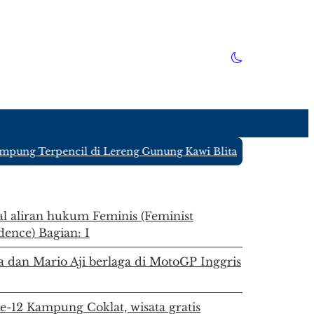
g Terpencil di Lereng Gunung Kawi Blitar yang Hanya Ditin
l aliran hukum Feminis (Feminist
dence) Bagian: I
 dan Mario Aji berlaga di MotoGP Inggris
e-12 Kampung Coklat, wisata gratis