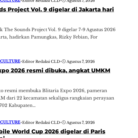
 CULTURE
•
Editor Redaksi CLD
•
Agustus 7, 2026
s Project Vol. 9 digelar di Jakarta hari
ik The Sounds Project Vol. 9 digelar 7-9 Agustus 2026
arta, hadirkan Pamungkas, Rizky Febian, For
 CULTURE
•
Editor Redaksi CLD
•
Agustus 7, 2026
Expo 2026 resmi dibuka, angkat UMKM
nto resmi membuka Blitaria Expo 2026, pameran
 dari 22 kecamatan sekaligus rangkaian perayaan
-702 Kabupaten…
 CULTURE
•
Editor Redaksi CLD
•
Agustus 7, 2026
le World Cup 2026 digelar di Paris