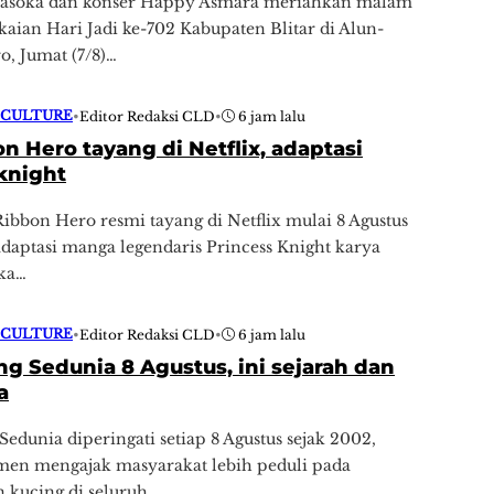
asoka dan konser Happy Asmara meriahkan malam
aian Hari Jadi ke-702 Kabupaten Blitar di Alun-
o, Jumat (7/8)…
 CULTURE
•
Editor Redaksi CLD
•
6 jam lalu
n Hero tayang di Netflix, adaptasi
knight
bbon Hero resmi tayang di Netflix mulai 8 Agustus
aptasi manga legendaris Princess Knight karya
ka…
 CULTURE
•
Editor Redaksi CLD
•
6 jam lalu
ng Sedunia 8 Agustus, ini sejarah dan
a
Sedunia diperingati setiap 8 Agustus sejak 2002,
en mengajak masyarakat lebih peduli pada
n kucing di seluruh…