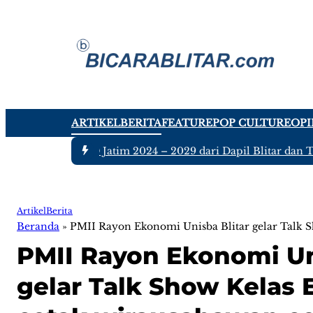
ARTIKEL
BERITA
FEATURE
POP CULTURE
OPI
Anggota DPRD Jatim 2024 – 2029 dari Dapil Blitar dan Tulung
Artikel
Berita
Beranda
»
PMII Rayon Ekonomi Unisba Blitar gelar Talk S
PMII Rayon Ekonomi Un
gelar Talk Show Kelas 