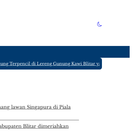
pencil di Lereng Gunung Kawi Blitar yang Hanya Ditinggali
vestor muda masa depan
ang lawan Singapura di Piala
Kabupaten Blitar dimeriahkan