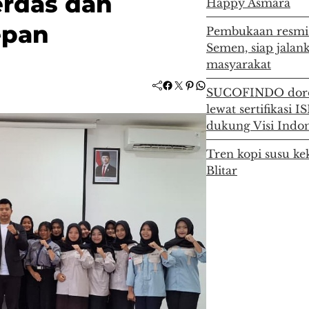
erdas dan
Happy Asmara
epan
Pembukaan resmi 
Semen, siap jala
masyarakat
Facebook
Twitter
Pinterest
WhatsApp
SUCOFINDO doron
lewat sertifikasi 
dukung Visi Indo
Tren kopi susu ke
Blitar