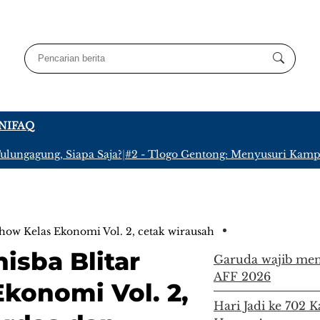
NI
FAQ
agung, Siapa Saja?
|
#2 -
Tlogo Gentong: Menyusuri Kampung Ter
how Kelas Ekonomi Vol. 2, cetak wirausahawan cerdas dan in
isba Blitar
Garuda wajib men
AFF 2026
Ekonomi Vol. 2,
Hari Jadi ke 702 