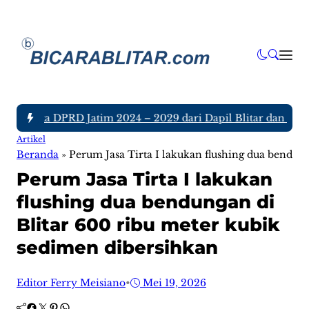
Anggota DPRD Jatim 2024 – 2029 dari Dapil Blitar dan Tulung
Artikel
Beranda
»
Perum Jasa Tirta I lakukan flushing dua bendun
Perum Jasa Tirta I lakukan
flushing dua bendungan di
Blitar 600 ribu meter kubik
sedimen dibersihkan
Editor Ferry Meisiano
•
Mei 19, 2026
Facebook
Twitter
Pinterest
WhatsApp