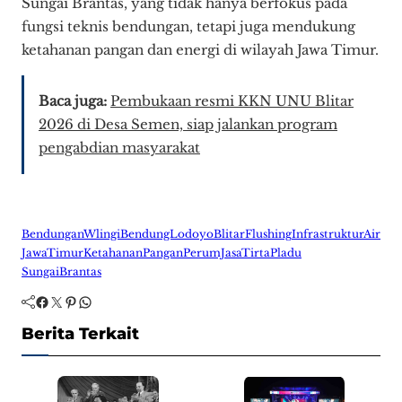
Sungai Brantas, yang tidak hanya berfokus pada
fungsi teknis bendungan, tetapi juga mendukung
ketahanan pangan dan energi di wilayah Jawa Timur.
Baca juga:
Pembukaan resmi KKN UNU Blitar
2026 di Desa Semen, siap jalankan program
pengabdian masyarakat
BendunganWlingi
BendungLodoyo
Blitar
Flushing
InfrastrukturAir
JawaTimur
KetahananPangan
PerumJasaTirta
Pladu
SungaiBrantas
Facebook
Twitter
Pinterest
WhatsApp
Berita Terkait