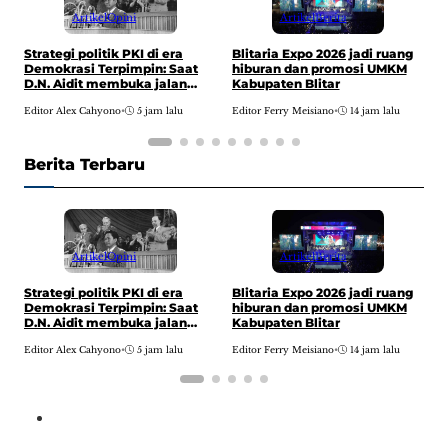
Artikel
Opini
Artikel
Berita
P
Strategi politik PKI di era
Blitaria Expo 2026 jadi ruang
P
Demokrasi Terpimpin: Saat
hiburan dan promosi UMKM
P
D.N. Aidit membuka jalan
Kabupaten Blitar
menuju pusat kekuasaan
E
Editor Alex Cahyono
•
5 jam lalu
Editor Ferry Meisiano
•
14 jam lalu
Berita Terbaru
Artikel
Opini
Artikel
Berita
P
Strategi politik PKI di era
Blitaria Expo 2026 jadi ruang
P
Demokrasi Terpimpin: Saat
hiburan dan promosi UMKM
P
D.N. Aidit membuka jalan
Kabupaten Blitar
menuju pusat kekuasaan
E
Editor Alex Cahyono
•
5 jam lalu
Editor Ferry Meisiano
•
14 jam lalu