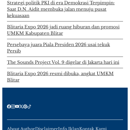
Strategi politik PKI di era Demokrasi Terpimpin:
Saat D.N. Aidit membuka jalan menuju pusat
kekuasaan
Blitaria Expo 2026 jadi ruang hiburan dan promosi
UMKM Kabupaten Blitar
Persebaya juara Piala Presiden 2026 usai tekuk
Persib
The Sounds Project Vol. 9 digelar di Jakarta hari ini
Blitaria Expo 2026 resmi dibuka, angkat UMKM
Blitar
About Author
Disclaimer
Info Iklan
Kontak Kami