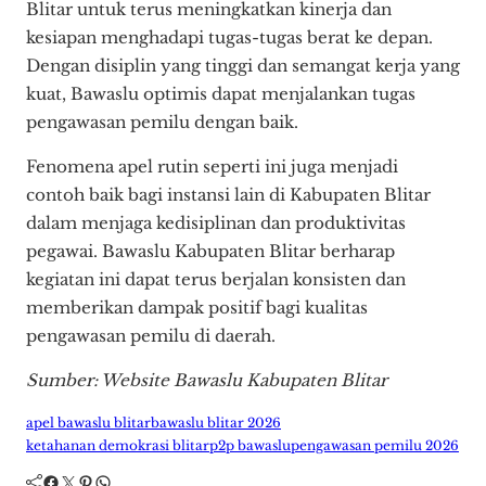
Blitar untuk terus meningkatkan kinerja dan
kesiapan menghadapi tugas-tugas berat ke depan.
Dengan disiplin yang tinggi dan semangat kerja yang
kuat, Bawaslu optimis dapat menjalankan tugas
pengawasan pemilu dengan baik.
Fenomena apel rutin seperti ini juga menjadi
contoh baik bagi instansi lain di Kabupaten Blitar
dalam menjaga kedisiplinan dan produktivitas
pegawai. Bawaslu Kabupaten Blitar berharap
kegiatan ini dapat terus berjalan konsisten dan
memberikan dampak positif bagi kualitas
pengawasan pemilu di daerah.
Sumber: Website Bawaslu Kabupaten Blitar
apel bawaslu blitar
bawaslu blitar 2026
ketahanan demokrasi blitar
p2p bawaslu
pengawasan pemilu 2026
Facebook
Twitter
Pinterest
WhatsApp