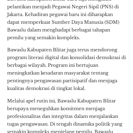
pelantikan menjadi Pegawai Negeri Sipil (PNS) di
Jakarta. Kehadiran pegawai baru ini diharapkan
dapat memperkuat Sumber Daya Manusia (SDM)
Bawaslu dalam menghadapi berbagai tahapan
pemilu yang semakin kompleks.
Bawaslu Kabupaten Blitar juga terus mendorong
program literasi digital dan konsolidasi demokrasi di
berbagai wilayah. Program ini bertujuan
meningkatkan kesadaran masyarakat tentang
pentingnya pengawasan partisipatif dan menjaga
kualitas demokrasi di tingkat lokal.
Melalui apel rutin ini, Bawaslu Kabupaten Blitar
berupaya meneguhkan komitmen menjaga
profesionalitas dan integritas dalam menjalankan
tugas pengawasan. Di tengah dinamika politik yang
semakin kompleks menjelang pemilu, Bawaslu