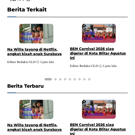
Berita Terkait
Artikel
Artikel
Pop Culture
Pop Culture
BEN Carnival 2026 siap
G
Na Willa tayang di Netflix,
digelar di Kota Blitar Agustus
S
angkat kisah anak Surabaya
Ini
E
Editor Redaksi CLD
•
5 jam lalu
Editor Redaksi CLD
•
5 jam lalu
Berita Terbaru
Artikel
Artikel
Pop Culture
Pop Culture
BEN Carnival 2026 siap
G
Na Willa tayang di Netflix,
digelar di Kota Blitar Agustus
S
angkat kisah anak Surabaya
Ini