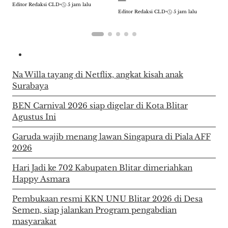
E
Editor Redaksi CLD
•
5 jam lalu
Editor Redaksi CLD
•
5 jam lalu
Na Willa tayang di Netflix, angkat kisah anak
Surabaya
BEN Carnival 2026 siap digelar di Kota Blitar
Agustus Ini
Garuda wajib menang lawan Singapura di Piala AFF
2026
Hari Jadi ke 702 Kabupaten Blitar dimeriahkan
Happy Asmara
Pembukaan resmi KKN UNU Blitar 2026 di Desa
Semen, siap jalankan Program pengabdian
masyarakat