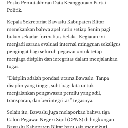
Posko Pemutakhiran Data Keanggotaan Partai
Politik.
Kepala Sekretariat Bawaslu Kabupaten Blitar
menekankan bahwa apel rutin setiap Senin pagi
bukan sekadar formalitas belaka. Kegiatan ini
menjadi sarana evaluasi internal mingguan sekaligus
pengingat bagi seluruh pegawai untuk tetap
menjaga disiplin dan integritas dalam menjalankan
tugas.
“Disiplin adalah pondasi utama Bawaslu. Tanpa
disiplin yang tinggi, sulit bagi kita untuk
menjalankan pengawasan pemilu yang adil,
transparan, dan berintegritas,” tegasnya.
Selain itu, Bawaslu juga melaporkan bahwa tiga
Calon Pegawai Negeri Sipil (CPNS) di lingkungan
Bawaslu Kabupaten Blitar baru saja mengikuti