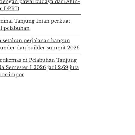
a dengan pawai budaya dari Alun-
or DPRD
minal Tanjung Intan perkuat
al pelabuhan
 setahun perjalanan bangun
founder dan builder summit 2026
etikemas di Pelabuhan Tanjung
a Semester I 2026 jadi 2,69 juta
spor-impor