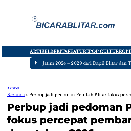
ARTIKEL
BERITA
FEATURE
POP CULTURE
OPI
nggota DPRD Jatim 2024 – 2029 dari Dapil Blitar dan Tulunga
Artikel
Beranda
»
Perbup jadi pedoman Pemkab Blitar fokus perc
Perbup jadi pedoman P
fokus percepat pemba