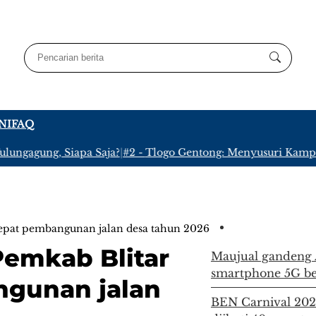
NI
FAQ
gung, Siapa Saja?
|
#2 -
Tlogo Gentong: Menyusuri Kampung Ter
epat pembangunan jalan desa tahun 2026
emkab Blitar
Maujual gandeng
smartphone 5G be
ngunan jalan
BEN Carnival 2026 