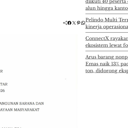
diikuti 40 pesert
alun hingga kant
Pelindo Multi Ter
Facebook
Twitter
Pinterest
WhatsApp
kinerja operasion
ConnectX rayakan
ekosistem lewat 
Arus barang nonp
Emas naik 13% pad
ton, didorong ek