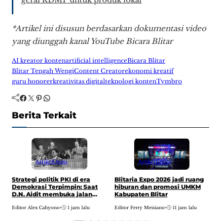
*Artikel ini disusun berdasarkan dokumentasi video
yang diunggah kanal YouTube Bicara Blitar
AI kreator konten
artificial intelligence
Bicara Blitar
Blitar Tengah Wengi
Content Creator
ekonomi kreatif
guru honorer
kreativitas digital
teknologi konten
Tymbro
Facebook
Twitter
Pinterest
WhatsApp
Berita Terkait
Artikel
Opini
Artikel
Berita
P
Strategi politik PKI di era
Blitaria Expo 2026 jadi ruang
P
Demokrasi Terpimpin: Saat
hiburan dan promosi UMKM
P
D.N. Aidit membuka jalan
Kabupaten Blitar
menuju pusat kekuasaan
E
Editor Alex Cahyono
•
1 jam lalu
Editor Ferry Meisiano
•
11 jam lalu