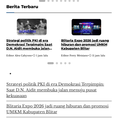
Berita Terbaru
Artikel
Opini
Artikel
Berita
P
Strategi politik PKI di era
Blitaria Expo 2026 jadi ruang
P
Demokrasi Terpimpin: Saat
hiburan dan promosi UMKM
P
D.N. Aidit membuka jalan
Kabupaten Blitar
menuju pusat kekuasaan
E
Editor Alex Cahyono
•
1 jam lalu
Editor Ferry Meisiano
•
11 jam lalu
Strategi politik PKI di era Demokrasi Terpimpin:
Saat D.N. Aidit membuka jalan menuju pusat
kekuasaan
Blitaria Expo 2026 jadi ruang hiburan dan promosi
UMKM Kabupaten Blitar