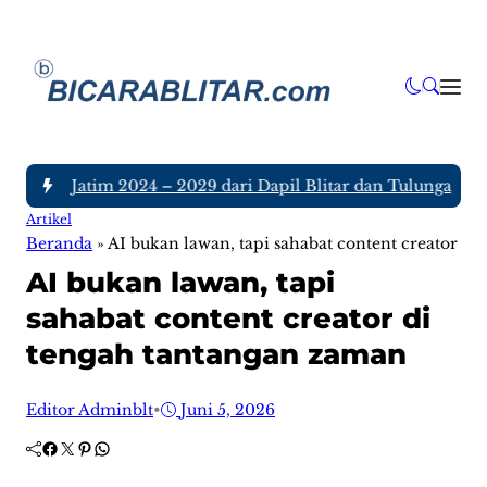
DPRD Jatim 2024 – 2029 dari Dapil Blitar dan Tulungagung, S
Artikel
Beranda
»
AI bukan lawan, tapi sahabat content creator d
AI bukan lawan, tapi
sahabat content creator di
tengah tantangan zaman
Editor Adminblt
•
Juni 5, 2026
Facebook
Twitter
Pinterest
WhatsApp