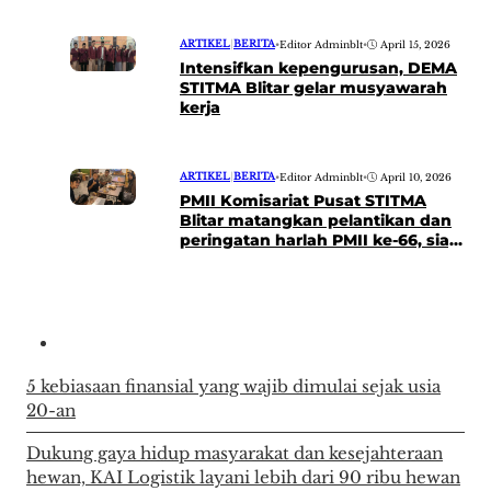
ARTIKEL
|
BERITA
•
Editor Adminblt
•
April 15, 2026
Intensifkan kepengurusan, DEMA
STITMA Blitar gelar musyawarah
kerja
ARTIKEL
|
BERITA
•
Editor Adminblt
•
April 10, 2026
PMII Komisariat Pusat STITMA
Blitar matangkan pelantikan dan
peringatan harlah PMII ke-66, siap
revitalisasi kepengurusan
5 kebiasaan finansial yang wajib dimulai sejak usia
20-an
Dukung gaya hidup masyarakat dan kesejahteraan
hewan, KAI Logistik layani lebih dari 90 ribu hewan