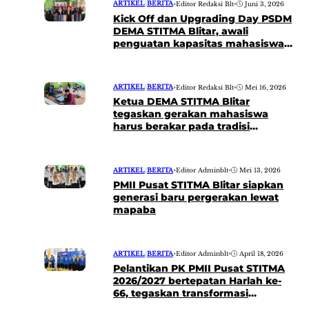
ARTIKEL
|
BERITA
•
Editor Redaksi Blt
•
Juni 3, 2026
Kick Off dan Upgrading Day PSDM
DEMA STITMA Blitar, awali
penguatan kapasitas mahasiswa
menuju organisasi yang lebih
berkualitas
ARTIKEL
|
BERITA
•
Editor Redaksi Blt
•
Mei 16, 2026
Ketua DEMA STITMA Blitar
tegaskan gerakan mahasiswa
harus berakar pada tradisi
Nahdlatul Ulama
ARTIKEL
|
BERITA
•
Editor Adminblt
•
Mei 13, 2026
PMII Pusat STITMA Blitar siapkan
generasi baru pergerakan lewat
mapaba
ARTIKEL
|
BERITA
•
Editor Adminblt
•
April 18, 2026
Pelantikan PK PMII Pusat STITMA
2026/2027 bertepatan Harlah ke-
66, tegaskan transformasi
gerakan mahasiswa