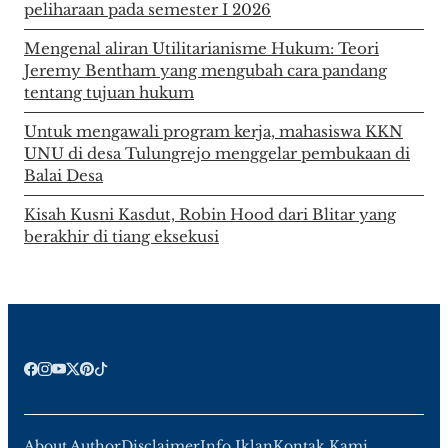
peliharaan pada semester I 2026
Mengenal aliran Utilitarianisme Hukum: Teori
Jeremy Bentham yang mengubah cara pandang
tentang tujuan hukum
Untuk mengawali program kerja, mahasiswa KKN
UNU di desa Tulungrejo menggelar pembukaan di
Balai Desa
Kisah Kusni Kasdut, Robin Hood dari Blitar yang
berakhir di tiang eksekusi
About Author
Disclaimer
Info Iklan
Kontak Kami