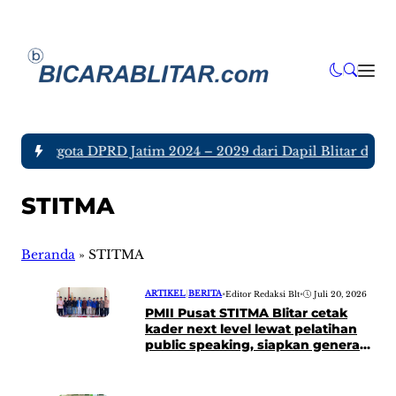
ujuh Anggota DPRD Jatim 2024 – 2029 dari Dapil Blitar dan Tu
STITMA
Beranda
»
STITMA
ARTIKEL
|
BERITA
•
Editor Redaksi Blt
•
Juli 20, 2026
PMII Pusat STITMA Blitar cetak
kader next level lewat pelatihan
public speaking, siapkan generasi
pergerakan modern berbasis
pesantren