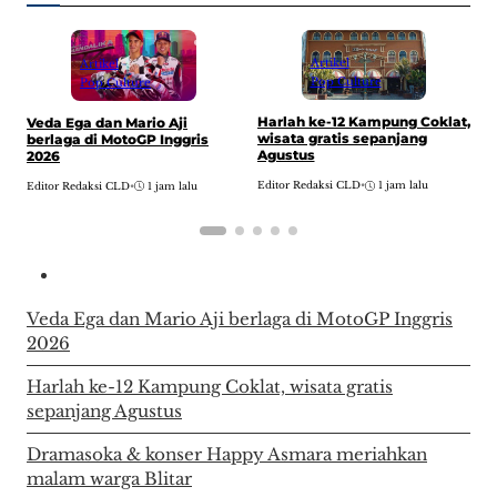
Artikel
Artikel
Pop Culture
Pop Culture
Harlah ke-12 Kampung Coklat,
Veda Ega dan Mario Aji
D
wisata gratis sepanjang
berlaga di MotoGP Inggris
A
Agustus
2026
w
Editor Redaksi CLD
•
1 jam lalu
Editor Redaksi CLD
•
1 jam lalu
E
Veda Ega dan Mario Aji berlaga di MotoGP Inggris
2026
Harlah ke-12 Kampung Coklat, wisata gratis
sepanjang Agustus
Dramasoka & konser Happy Asmara meriahkan
malam warga Blitar