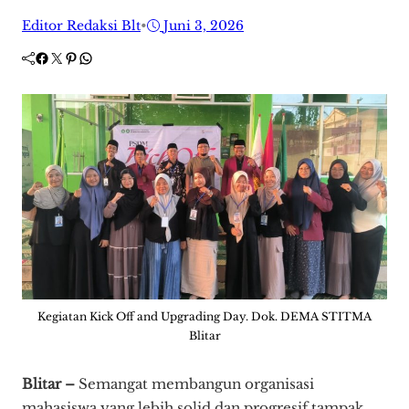
Editor Redaksi Blt
•
Juni 3, 2026
Facebook
Twitter
Pinterest
WhatsApp
Kegiatan Kick Off and Upgrading Day. Dok. DEMA STITMA
Blitar
Blitar –
Semangat membangun organisasi
mahasiswa yang lebih solid dan progresif tampak