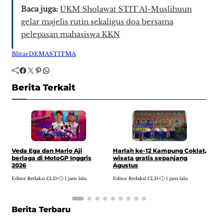
Baca juga:
UKM Sholawat STIT Al-Muslihuun
gelar majelis rutin sekaligus doa bersama
pelepasan mahasiswa KKN
Blitar
DEMA
STITMA
Facebook
Twitter
Pinterest
WhatsApp
Berita Terkait
Artikel
Artikel
Pop Culture
Pop Culture
Harlah ke-12 Kampung Coklat,
Veda Ega dan Mario Aji
D
wisata gratis sepanjang
berlaga di MotoGP Inggris
A
Agustus
2026
w
Editor Redaksi CLD
•
1 jam lalu
Editor Redaksi CLD
•
1 jam lalu
E
Berita Terbaru