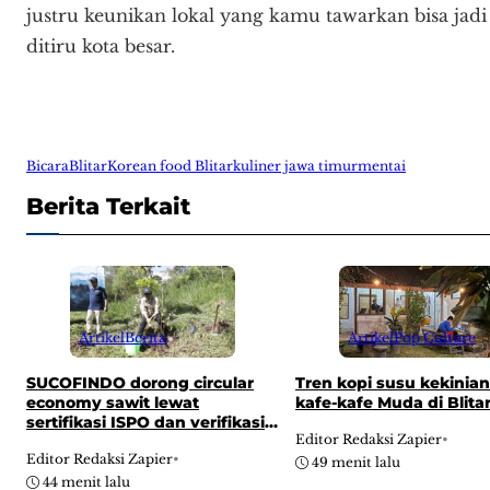
justru keunikan lokal yang kamu tawarkan bisa jadi d
ditiru kota besar.
BicaraBlitar
Korean food Blitar
kuliner jawa timur
mentai
Berita Terkait
Artikel
Berita
Artikel
Pop Culture
SUCOFINDO dorong circular
Tren kopi susu kekinia
economy sawit lewat
kafe-kafe Muda di Blita
sertifikasi ISPO dan verifikasi
Editor Redaksi Zapier
•
emisi demi dukung Visi
Editor Redaksi Zapier
•
Indonesia Emas 2045
49 menit lalu
44 menit lalu