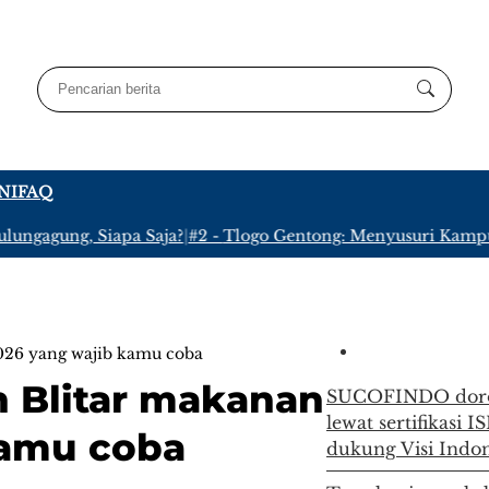
NI
FAQ
ung, Siapa Saja?
|
#2 -
Tlogo Gentong: Menyusuri Kampung Terp
2026 yang wajib kamu coba
n Blitar makanan
SUCOFINDO doron
lewat sertifikasi 
kamu coba
dukung Visi Indo