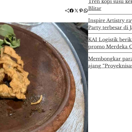
Tren kopi susu ke
Blitar
Facebook
Twitter
Pinterest
WhatsApp
Inspire Artistry r
Party terbesar di 
KAI Logistik berik
promo Merdeka O
Membongkar para
ajang “Proyeknisas