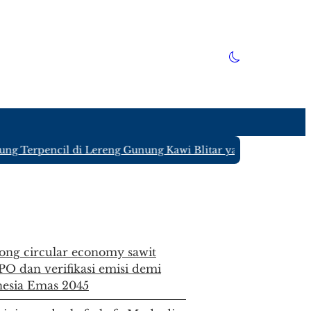
encil di Lereng Gunung Kawi Blitar yang Hanya Ditinggali 
g circular economy sawit
ISPO dan verifikasi emisi demi
nesia Emas 2045