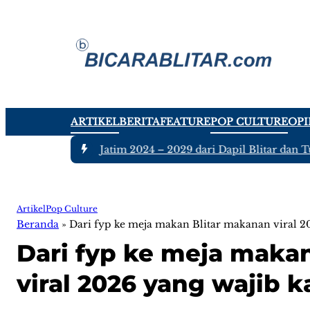
ARTIKEL
BERITA
FEATURE
POP CULTURE
OPI
ggota DPRD Jatim 2024 – 2029 dari Dapil Blitar dan Tulungag
Artikel
Pop Culture
Beranda
»
Dari fyp ke meja makan Blitar makanan viral 
Dari fyp ke meja maka
viral 2026 yang wajib 