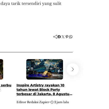
aya tarik tersendiri yang sulit
Facebook
Twitter
Pinterest
WhatsApp
Artikel
Berita
Artikel
Inspire Artistry rayakan 10
n serbu
KAI Logistik beri
tahun lewat Block Party
r
ongkir 17% lewat
terbesar di Jakarta, 8 Agustus
Merdeka Ongkir 
2026
Agustus 2026
Editor Redaksi Zapier
•
2 jam lalu
Editor Redaksi Zapier