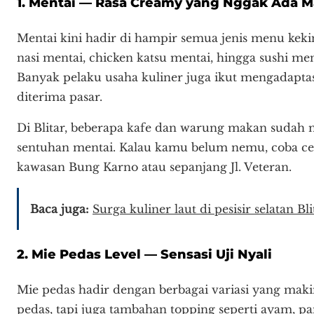
1. Mentai — Rasa Creamy yang Nggak Ada M
Mentai kini hadir di hampir semua jenis menu kek
nasi mentai, chicken katsu mentai, hingga sushi me
Banyak pelaku usaha kuliner juga ikut mengadaptasi
diterima pasar.
Di Blitar, beberapa kafe dan warung makan suda
sentuhan mentai. Kalau kamu belum nemu, coba cek 
kawasan Bung Karno atau sepanjang Jl. Veteran.
Baca juga:
Surga kuliner laut di pesisir selatan B
2. Mie Pedas Level — Sensasi Uji Nyali
Mie pedas hadir dengan berbagai variasi yang maki
pedas, tapi juga tambahan topping seperti ayam, p