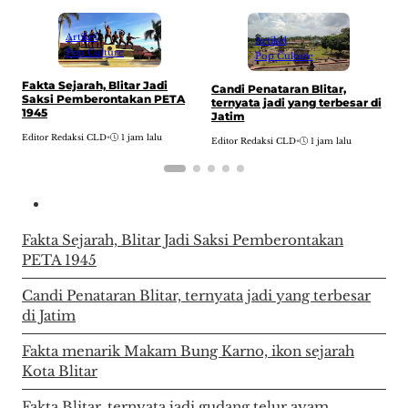
Artikel
Artikel
Pop Culture
Pop Culture
Fakta Sejarah, Blitar Jadi
F
Candi Penataran Blitar,
Saksi Pemberontakan PETA
K
ternyata jadi yang terbesar di
1945
B
Jatim
Editor Redaksi CLD
•
1 jam lalu
E
Editor Redaksi CLD
•
1 jam lalu
Fakta Sejarah, Blitar Jadi Saksi Pemberontakan
PETA 1945
Candi Penataran Blitar, ternyata jadi yang terbesar
di Jatim
Fakta menarik Makam Bung Karno, ikon sejarah
Kota Blitar
Fakta Blitar, ternyata jadi gudang telur ayam