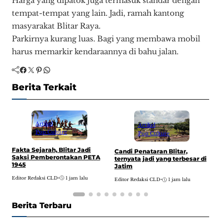
Harga yang dipatok juga termasuk standar dengan
tempat-tempat yang lain. Jadi, ramah kantong
masyarakat Blitar Raya.
Parkirnya kurang luas. Bagi yang membawa mobil
harus memarkir kendaraannya di bahu jalan.
Facebook
Twitter
Pinterest
WhatsApp
Berita Terkait
Artikel
Artikel
Pop Culture
Pop Culture
Fakta Sejarah, Blitar Jadi
F
Candi Penataran Blitar,
Saksi Pemberontakan PETA
K
ternyata jadi yang terbesar di
1945
B
Jatim
Editor Redaksi CLD
•
1 jam lalu
E
Editor Redaksi CLD
•
1 jam lalu
Berita Terbaru