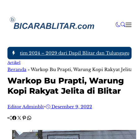
PRD Jatim 2024 – 2029 dari Dapil Blitar dan Tulungagung, Si
Artikel
Beranda
»
Warkop Bu Prapti, Warung Kopi Rakyat Jelita di 
Warkop Bu Prapti, Warung
Kopi Rakyat Jelita di Blitar
Editor Adminblt
•
Desember 9, 2022
Facebook
Twitter
Pinterest
WhatsApp