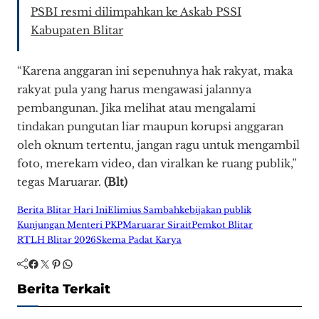
PSBI resmi dilimpahkan ke Askab PSSI
Kabupaten Blitar
“Karena anggaran ini sepenuhnya hak rakyat, maka
rakyat pula yang harus mengawasi jalannya
pembangunan. Jika melihat atau mengalami
tindakan pungutan liar maupun korupsi anggaran
oleh oknum tertentu, jangan ragu untuk mengambil
foto, merekam video, dan viralkan ke ruang publik,”
tegas Maruarar.
(Blt)
Berita Blitar Hari Ini
Elimius Sambah
kebijakan publik
Kunjungan Menteri PKP
Maruarar Sirait
Pemkot Blitar
RTLH Blitar 2026
Skema Padat Karya
Facebook
Twitter
Pinterest
WhatsApp
Berita Terkait