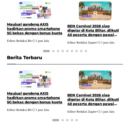
Berita
Artikel
Maujual gandeng AXIS
P
BEN Carnival 2026 siap
hadirkan promo smartphone
T
digelar di Kota Blitar, diikuti
5G bekas dengan bonus kuota
o
40 peserta dengan pawai
budaya dari Alun-alun hingga
Editor Redaksi Blt
•
1 jam lalu
E
Editor Redaksi Zapier
•
1 jam lalu
kantor DPRD
Berita Terbaru
Berita
Artikel
Maujual gandeng AXIS
P
BEN Carnival 2026 siap
hadirkan promo smartphone
T
digelar di Kota Blitar, diikuti
5G bekas dengan bonus kuota
o
40 peserta dengan pawai
budaya dari Alun-alun hingga
Editor Redaksi Blt
•
1 jam lalu
E
Editor Redaksi Zapier
•
1 jam lalu
kantor DPRD