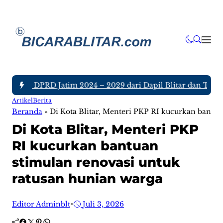
nggota DPRD Jatim 2024 – 2029 dari Dapil Blitar dan Tulunga
Artikel
Berita
Beranda
»
Di Kota Blitar, Menteri PKP RI kucurkan bantua
Di Kota Blitar, Menteri PKP
RI kucurkan bantuan
stimulan renovasi untuk
ratusan hunian warga
Editor Adminblt
•
Juli 3, 2026
Facebook
Twitter
Pinterest
WhatsApp