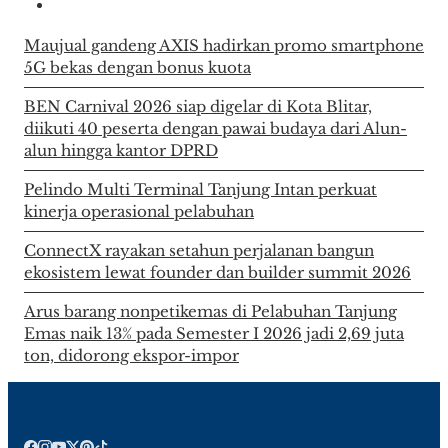
Maujual gandeng AXIS hadirkan promo smartphone
5G bekas dengan bonus kuota
BEN Carnival 2026 siap digelar di Kota Blitar,
diikuti 40 peserta dengan pawai budaya dari Alun-
alun hingga kantor DPRD
Pelindo Multi Terminal Tanjung Intan perkuat
kinerja operasional pelabuhan
ConnectX rayakan setahun perjalanan bangun
ekosistem lewat founder dan builder summit 2026
Arus barang nonpetikemas di Pelabuhan Tanjung
Emas naik 13% pada Semester I 2026 jadi 2,69 juta
ton, didorong ekspor-impor