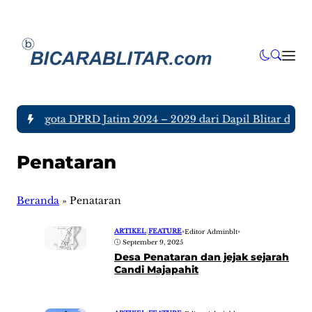
ujuh Anggota DPRD Jatim 2024 – 2029 dari Dapil Blitar dan Tu
Penataran
Beranda
»
Penataran
ARTIKEL
|
FEATURE
•
Editor Adminblt
•
September 9, 2025
Desa Penataran dan jejak sejarah
Candi Majapahit