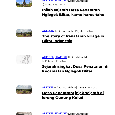
ARTIKEL
|
FEATURE
•
Editor Adminblt
•
Agustus 13, 2025
Inilah sejarah Desa Penataran
Nglegok Blitar, kamu harus tahu
ARTIKEL
•
Editor Adminblt
•
Juli 11, 2025
The story of Penataran village in
Blitar Indonesia
ARTIKEL
|
FEATURE
•
Editor Adminblt
•
Februari 13, 2025
Sejarah singkat Desa Penataran di
Kecamatan Nglegok Blitar
ARTIKEL
•
Editor Adminblt
•
Januari 11, 2025
Desa Penataran: jejak sejarah di
lereng Gunung Kelud
ARTIKEL
|
FEATURE
•
Editor Adminblt
•