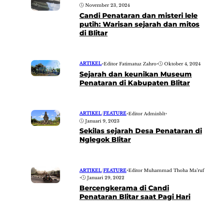
November 23, 2024
Candi Penataran dan misteri lele
putih: Warisan sejarah dan mitos
di Blitar
ARTIKEL
•
Editor Fatimatuz Zahro
•
Oktober 4, 2024
Sejarah dan keunikan Museum
Penataran di Kabupaten Blitar
ARTIKEL
|
FEATURE
•
Editor Adminblt
•
Januari 9, 2023
Sekilas sejarah Desa Penataran di
Nglegok Blitar
ARTIKEL
|
FEATURE
•
Editor Muhammad Thoha Ma’ruf
•
Januari 29, 2022
Bercengkerama di Candi
Penataran Blitar saat Pagi Hari