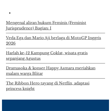
Mengenal aliran hukum Feminis (Feminist
Jurisprudence) Bagian: I
Veda Ega dan Mario Aji berlaga di MotoGP Inggris
2026
Harlah ke-12 Kampung Coklat, wisata gratis
sepanjang Agustus
Dramasoka & konser Happy Asmara meriahkan
malam warga Blitar
The Ribbon Hero tayang di Netflix, adaptasi
princess knight