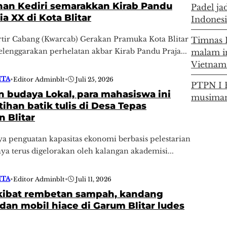
nan Kediri semarakkan Kirab Pandu
Padel ja
ia XX di Kota Blitar
Indonesi
rtir Cabang (Kwarcab) Gerakan Pramuka Kota Blitar
Timnas 
lenggarakan perhelatan akbar Kirab Pandu Praja...
malam in
Vietnam 
ITA
•
Editor Adminblt
•
Juli 25, 2026
PTPN I R
n budaya Lokal, para mahasiswa ini
musiman
atihan batik tulis di Desa Tepas
 Blitar
ya penguatan kapasitas ekonomi berbasis pelestarian
ya terus digelorakan oleh kalangan akademisi...
ITA
•
Editor Adminblt
•
Juli 11, 2026
kibat rembetan sampah, kandang
an mobil hiace di Garum Blitar ludes