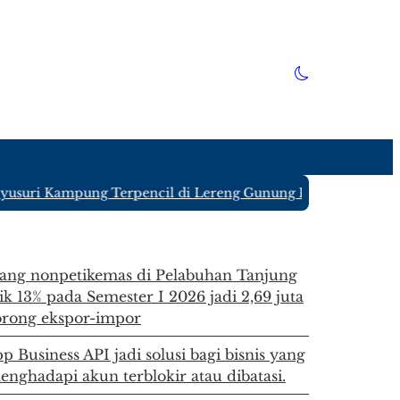
suri Kampung Terpencil di Lereng Gunung Kawi Blitar yang H
rang nonpetikemas di Pelabuhan Tanjung
k 13% pada Semester I 2026 jadi 2,69 juta
orong ekspor-impor
 Business API jadi solusi bagi bisnis yang
enghadapi akun terblokir atau dibatasi.