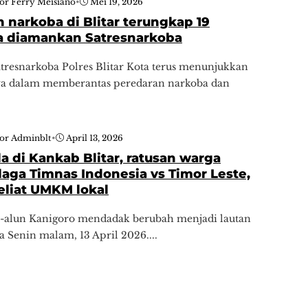
or Ferry Meisiano
•
Mei 19, 2026
 narkoba di Blitar terungkap 19
a diamankan Satresnarkoba
resnarkoba Polres Blitar Kota terus menunjukkan
 dalam memberantas peredaran narkoba dan
tor Adminblt
•
April 13, 2026
a di Kankab Blitar, ratusan warga
laga Timnas Indonesia vs Timor Leste,
eliat UMKM lokal
un-alun Kanigoro mendadak berubah menjadi lautan
a Senin malam, 13 April 2026....