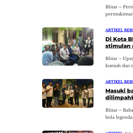
Blitar – Per
permukiman d
ARTIKEL
|
BER
Di Kota B
stimulan 
Blitar – Up
kumuh dan ru
ARTIKEL
|
BER
Masuki b
dilimpah
Blitar – Bab
bola legendar