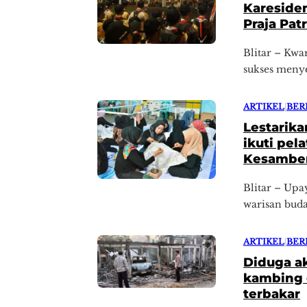
Kareside
Praja Patr
Blitar – Kwa
sukses menye
ARTIKEL
|
BER
Lestarika
ikuti pel
Kesamben
Blitar – Upa
warisan buda
ARTIKEL
|
BER
Diduga a
kambing d
terbakar