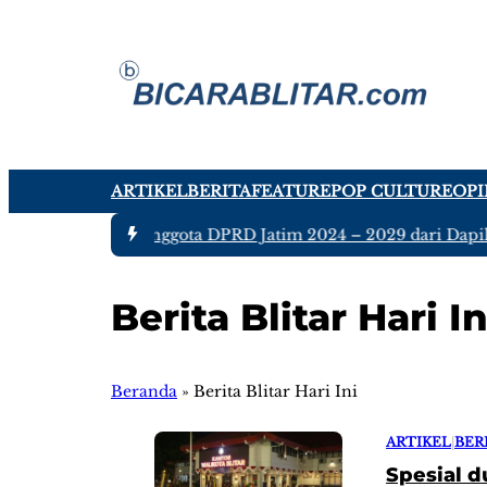
ARTIKEL
BERITA
FEATURE
POP CULTURE
OPI
#1 -
Ada tujuh Anggota DPRD Jatim 2024 – 2029 dari Dapil Bl
Berita Blitar Hari In
Beranda
»
Berita Blitar Hari Ini
ARTIKEL
|
BER
Spesial d