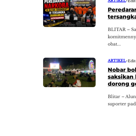
ARTIKEL
•
Edit
Peredaran
tersangk
BLITAR – Sat
komitmennya
obat...
ARTIKEL
•
Edi
Nobar bol
saksikan 
dorong g
Blitar – Al
suporter pad