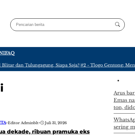
NI
FAQ
itar dan Tulungagung, Siapa Saja?
|
#2 -
Tlogo Gentong: Menyu
i
Arus ba
Emas nai
ton, did
WhatsApp
ITA
•
Editor Adminblt
•
Juli 31, 2026
sering m
ua dekade, ribuan pramuka eks