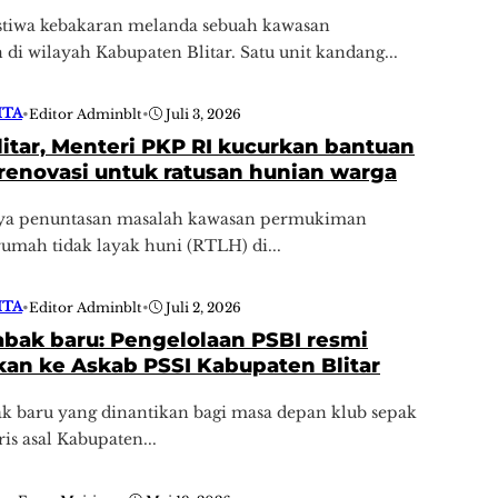
istiwa kebakaran melanda sebuah kawasan
i wilayah Kabupaten Blitar. Satu unit kandang...
ITA
•
Editor Adminblt
•
Juli 3, 2026
litar, Menteri PKP RI kucurkan bantuan
renovasi untuk ratusan hunian warga
aya penuntasan masalah kawasan permukiman
mah tidak layak huni (RTLH) di...
ITA
•
Editor Adminblt
•
Juli 2, 2026
abak baru: Pengelolaan PSBI resmi
kan ke Askab PSSI Kabupaten Blitar
ak baru yang dinantikan bagi masa depan klub sepak
is asal Kabupaten...