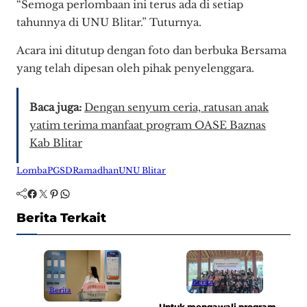
“Semoga perlombaan ini terus ada di setiap
tahunnya di UNU Blitar.” Tuturnya.
Acara ini ditutup dengan foto dan berbuka Bersama
yang telah dipesan oleh pihak penyelenggara.
Baca juga:
Dengan senyum ceria, ratusan anak
yatim terima manfaat program OASE Baznas
Kab Blitar
Lomba
PGSD
Ramadhan
UNU Blitar
Facebook
Twitter
Pinterest
WhatsApp
Berita Terkait
Berita
Berita
Untuk mengawali program