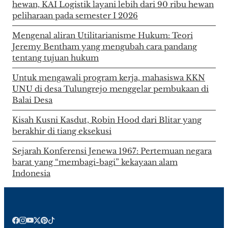
hewan, KAI Logistik layani lebih dari 90 ribu hewan
peliharaan pada semester I 2026
Mengenal aliran Utilitarianisme Hukum: Teori
Jeremy Bentham yang mengubah cara pandang
tentang tujuan hukum
Untuk mengawali program kerja, mahasiswa KKN
UNU di desa Tulungrejo menggelar pembukaan di
Balai Desa
Kisah Kusni Kasdut, Robin Hood dari Blitar yang
berakhir di tiang eksekusi
Sejarah Konferensi Jenewa 1967: Pertemuan negara
barat yang “membagi-bagi” kekayaan alam
Indonesia