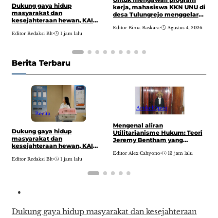
Dukung gaya hidup
S
kerja, mahasiswa KKN UNU di
masyarakat dan
p
desa Tulungrejo menggelar
kesejahteraan hewan, KAI
K
pembukaan di Balai Desa
Logistik layani lebih dari 90
P
Editor Bima Baskara
•
Agustus 4, 2026
Editor Redaksi Blt
•
1 jam lalu
E
ribu hewan peliharaan pada
B
semester I 2026
Berita Terbaru
Artikel
Opini
Berita
Mengenal aliran
U
Dukung gaya hidup
Utilitarianisme Hukum: Teori
k
masyarakat dan
Jeremy Bentham yang
d
kesejahteraan hewan, KAI
mengubah cara pandang
p
Logistik layani lebih dari 90
Editor Alex Cahyono
•
13 jam lalu
E
tentang tujuan hukum
Editor Redaksi Blt
•
1 jam lalu
ribu hewan peliharaan pada
semester I 2026
Dukung gaya hidup masyarakat dan kesejahteraan