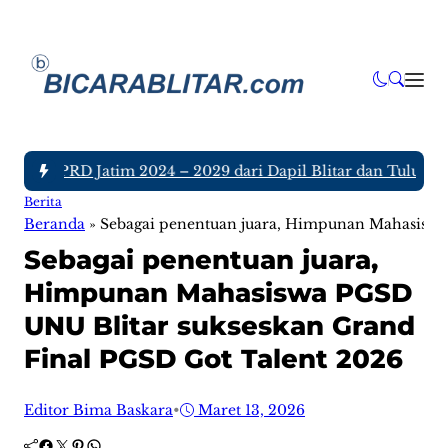
gota DPRD Jatim 2024 – 2029 dari Dapil Blitar dan Tulungagun
Berita
Beranda
»
Sebagai penentuan juara, Himpunan Mahasiswa
Sebagai penentuan juara,
Himpunan Mahasiswa PGSD
UNU Blitar sukseskan Grand
Final PGSD Got Talent 2026
Editor Bima Baskara
•
Maret 13, 2026
Facebook
Twitter
Pinterest
WhatsApp