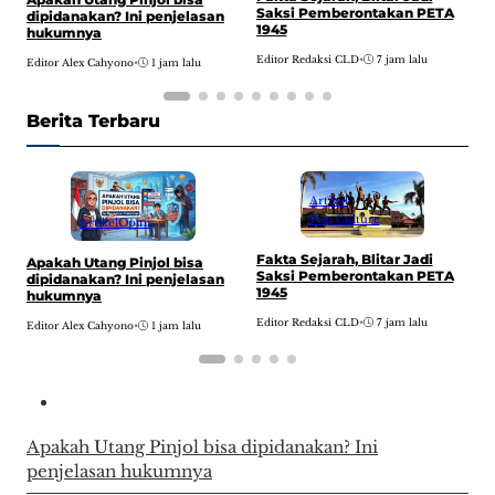
Saksi Pemberontakan PETA
dipidanakan? Ini penjelasan
t
1945
hukumnya
J
Editor Redaksi CLD
•
7 jam lalu
Editor Alex Cahyono
•
1 jam lalu
E
Berita Terbaru
Artikel
Pop Culture
Artikel
Opini
Fakta Sejarah, Blitar Jadi
Apakah Utang Pinjol bisa
C
Saksi Pemberontakan PETA
dipidanakan? Ini penjelasan
t
1945
hukumnya
J
Editor Redaksi CLD
•
7 jam lalu
Editor Alex Cahyono
•
1 jam lalu
E
Apakah Utang Pinjol bisa dipidanakan? Ini
penjelasan hukumnya