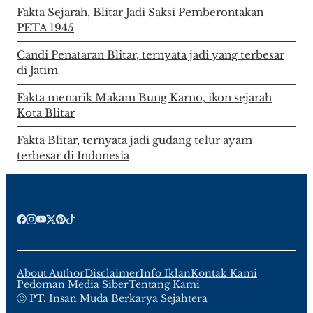
Fakta Sejarah, Blitar Jadi Saksi Pemberontakan
PETA 1945
Candi Penataran Blitar, ternyata jadi yang terbesar
di Jatim
Fakta menarik Makam Bung Karno, ikon sejarah
Kota Blitar
Fakta Blitar, ternyata jadi gudang telur ayam
terbesar di Indonesia
About Author
Disclaimer
Info Iklan
Kontak Kami
Pedoman Media Siber
Tentang Kami
Ⓒ PT. Insan Muda Berkarya Sejahtera