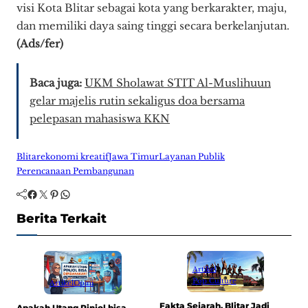
visi Kota Blitar sebagai kota yang berkarakter, maju,
dan memiliki daya saing tinggi secara berkelanjutan.
(Ads/fer)
Baca juga:
UKM Sholawat STIT Al-Muslihuun
gelar majelis rutin sekaligus doa bersama
pelepasan mahasiswa KKN
Blitar
ekonomi kreatif
Jawa Timur
Layanan Publik
Perencanaan Pembangunan
Facebook
Twitter
Pinterest
WhatsApp
Berita Terkait
Artikel
Pop Culture
Artikel
Opini
Fakta Sejarah, Blitar Jadi
Apakah Utang Pinjol bisa
C