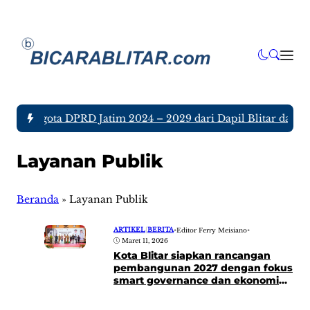
juh Anggota DPRD Jatim 2024 – 2029 dari Dapil Blitar dan Tu
Layanan Publik
Beranda
»
Layanan Publik
ARTIKEL
|
BERITA
•
Editor Ferry Meisiano
•
Maret 11, 2026
Kota Blitar siapkan rancangan
pembangunan 2027 dengan fokus
smart governance dan ekonomi
digital