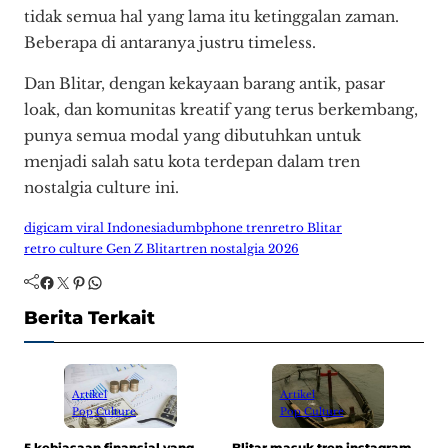
tidak semua hal yang lama itu ketinggalan zaman.
Beberapa di antaranya justru timeless.
Dan Blitar, dengan kekayaan barang antik, pasar
loak, dan komunitas kreatif yang terus berkembang,
punya semua modal yang dibutuhkan untuk
menjadi salah satu kota terdepan dalam tren
nostalgia culture ini.
digicam viral Indonesia
dumbphone tren
retro Blitar
retro culture Gen Z Blitar
tren nostalgia 2026
Facebook
Twitter
Pinterest
WhatsApp
Berita Terkait
Artikel
Artikel
Pop Culture
Pop Culture
5 kebiasaan finansial yang
Blitar masuk tren instagram
B