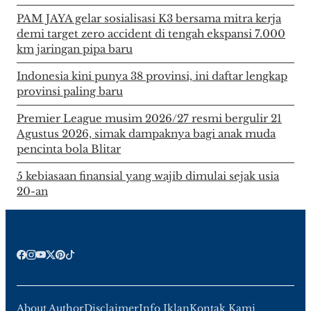
PAM JAYA gelar sosialisasi K3 bersama mitra kerja
demi target zero accident di tengah ekspansi 7.000
km jaringan pipa baru
Indonesia kini punya 38 provinsi, ini daftar lengkap
provinsi paling baru
Premier League musim 2026/27 resmi bergulir 21
Agustus 2026, simak dampaknya bagi anak muda
pencinta bola Blitar
5 kebiasaan finansial yang wajib dimulai sejak usia
20-an
About Author
Disclaimer
Info Iklan
Kontak Kami