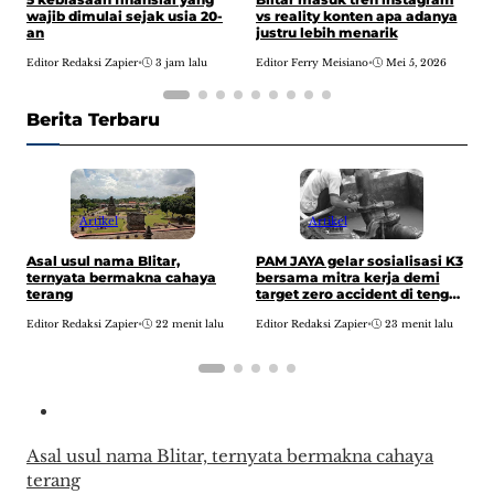
wajib dimulai sejak usia 20-
vs reality konten apa adanya
t
an
justru lebih menarik
l
n
Editor Redaksi Zapier
•
3 jam lalu
Editor Ferry Meisiano
•
Mei 5, 2026
E
Berita Terbaru
Artikel
Artikel
I
Asal usul nama Blitar,
PAM JAYA gelar sosialisasi K3
p
ternyata bermakna cahaya
bersama mitra kerja demi
p
terang
target zero accident di tengah
ekspansi 7.000 km jaringan
E
Editor Redaksi Zapier
•
22 menit lalu
Editor Redaksi Zapier
•
23 menit lalu
pipa baru
Asal usul nama Blitar, ternyata bermakna cahaya
terang