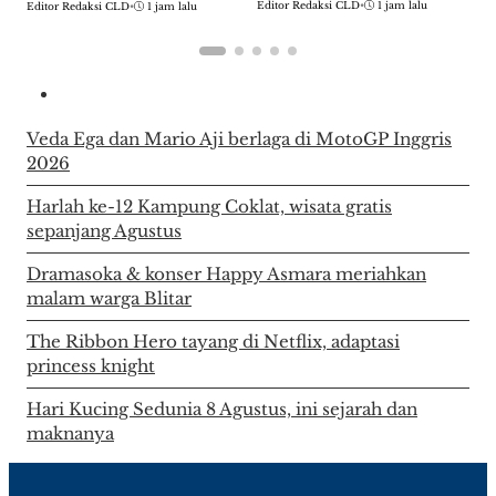
Editor Redaksi CLD
•
1 jam lalu
Editor Redaksi CLD
•
1 jam lalu
E
Veda Ega dan Mario Aji berlaga di MotoGP Inggris
2026
Harlah ke-12 Kampung Coklat, wisata gratis
sepanjang Agustus
Dramasoka & konser Happy Asmara meriahkan
malam warga Blitar
The Ribbon Hero tayang di Netflix, adaptasi
princess knight
Hari Kucing Sedunia 8 Agustus, ini sejarah dan
maknanya