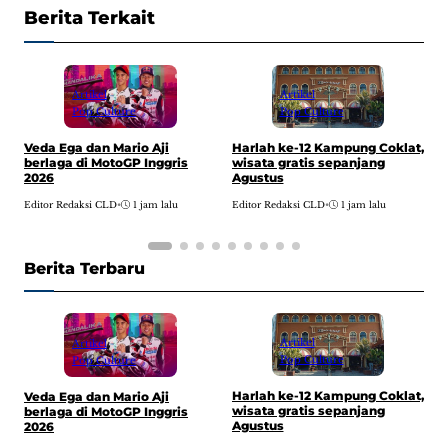
Berita Terkait
Artikel
Artikel
Pop Culture
Pop Culture
Harlah ke-12 Kampung Coklat,
Veda Ega dan Mario Aji
D
wisata gratis sepanjang
berlaga di MotoGP Inggris
A
Agustus
2026
w
Editor Redaksi CLD
•
1 jam lalu
Editor Redaksi CLD
•
1 jam lalu
E
Berita Terbaru
Artikel
Artikel
Pop Culture
Pop Culture
Harlah ke-12 Kampung Coklat,
Veda Ega dan Mario Aji
D
wisata gratis sepanjang
berlaga di MotoGP Inggris
A
Agustus
2026
w