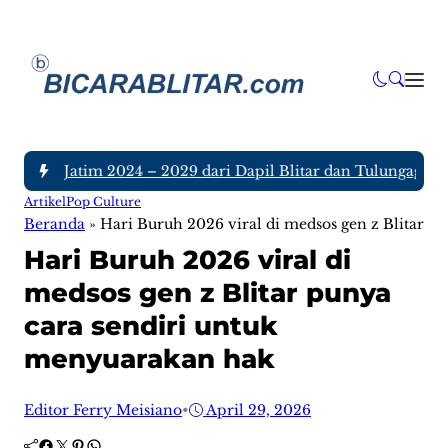
DPRD Jatim 2024 – 2029 dari Dapil Blitar dan Tulungagung, Si
Artikel
Pop Culture
Beranda
»
Hari Buruh 2026 viral di medsos gen z Blitar 
Hari Buruh 2026 viral di
medsos gen z Blitar punya
cara sendiri untuk
menyuarakan hak
Editor Ferry Meisiano
•
April 29, 2026
Facebook
Twitter
Pinterest
WhatsApp