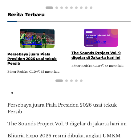
Berita Terbaru
Artikel
Artikel
Pop Culture
Pop Culture
The Sounds Project Vol. 9
B
Persebaya juara Piala
digelar di Jakarta hari ini
d
Presiden 2026 usai tekuk
Persib
Editor Redaksi CLD
•
58 menit lalu
E
Editor Redaksi CLD
•
55 menit lalu
Persebaya juara Piala Presiden 2026 usai tekuk
Persib
The Sounds Project Vol. 9 digelar di Jakarta hari ini
Blitaria Expo 2026 resmi dibuka, angkat UMKM