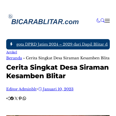
juh Anggota DPRD Jatim 2024 – 2029 dari Dapil Blitar dan Tu
Artikel
Beranda
»
Cerita Singkat Desa Siraman Kesamben Blitar
Cerita Singkat Desa Siraman
Kesamben Blitar
Editor Adminblt
•
Januari 10, 2023
Facebook
Twitter
Pinterest
WhatsApp