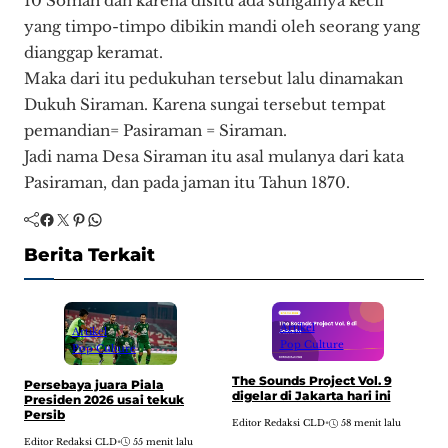
10 Somah dan karena disitu ada sungainya kecil
yang timpo-timpo dibikin mandi oleh seorang yang
dianggap keramat.
Maka dari itu pedukuhan tersebut lalu dinamakan
Dukuh Siraman. Karena sungai tersebut tempat
pemandian= Pasiraman = Siraman.
Jadi nama Desa Siraman itu asal mulanya dari kata
Pasiraman, dan pada jaman itu Tahun 1870.
Facebook
Twitter
Pinterest
WhatsApp
Berita Terkait
Artikel
Artikel
Pop Culture
Pop Culture
The Sounds Project Vol. 9
B
Persebaya juara Piala
digelar di Jakarta hari ini
d
Presiden 2026 usai tekuk
Persib
Editor Redaksi CLD
•
58 menit lalu
E
Editor Redaksi CLD
•
55 menit lalu