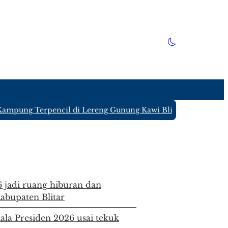
ung Terpencil di Lereng Gunung Kawi Blitar yang Hanya Dit
6 jadi ruang hiburan dan
bupaten Blitar
iala Presiden 2026 usai tekuk