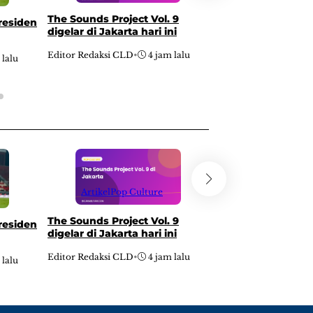
The Sounds Project Vol. 9
Blitaria Expo 202
residen
digelar di Jakarta hari ini
dibuka, angkat U
Editor Redaksi CLD
•
4 jam lalu
Editor Redaksi CLD
•
 lalu
Artikel
Pop Culture
Artikel
Pop Cu
The Sounds Project Vol. 9
Blitaria Expo 202
residen
digelar di Jakarta hari ini
dibuka, angkat U
Editor Redaksi CLD
•
4 jam lalu
Editor Redaksi CLD
•
 lalu