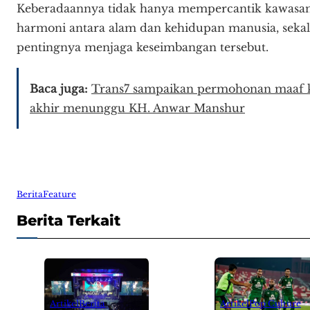
Keberadaannya tidak hanya mempercantik kawasan i
harmoni antara alam dan kehidupan manusia, sekal
pentingnya menjaga keseimbangan tersebut.
Baca juga:
Trans7 sampaikan permohonan maaf k
akhir menunggu KH. Anwar Manshur
Berita
Feature
Berita Terkait
Artikel
Pop Culture
Artikel
Berita