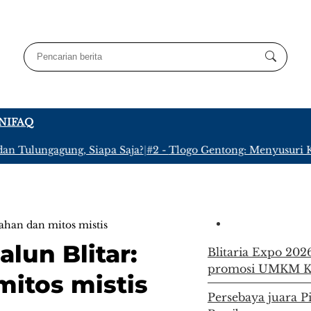
NI
FAQ
 Tulungagung, Siapa Saja?
|
#2 -
Tlogo Gentong: Menyusuri Kamp
ahan dan mitos mistis
lun Blitar:
Blitaria Expo 202
promosi UMKM Ka
mitos mistis
Persebaya juara P