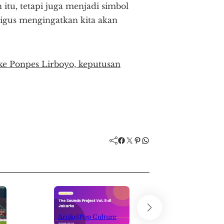
tu, tetapi juga menjadi simbol
igus mengingatkan kita akan
e Ponpes Lirboyo, keputusan
Facebook
Twitter
Pinterest
WhatsApp
Artikel
Pop Culture
Artikel
Pop Cu