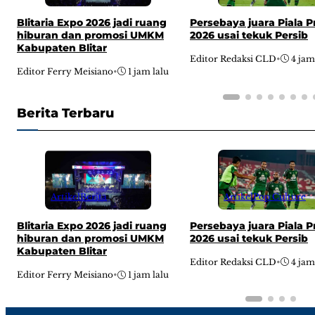
Persebaya juara Piala P
Blitaria Expo 2026 jadi ruang
2026 usai tekuk Persib
hiburan dan promosi UMKM
Kabupaten Blitar
Editor Redaksi CLD
•
4 jam
Editor Ferry Meisiano
•
1 jam lalu
Berita Terbaru
Artikel
Pop Culture
Artikel
Berita
Persebaya juara Piala P
Blitaria Expo 2026 jadi ruang
2026 usai tekuk Persib
hiburan dan promosi UMKM
Kabupaten Blitar
Editor Redaksi CLD
•
4 jam
Editor Ferry Meisiano
•
1 jam lalu