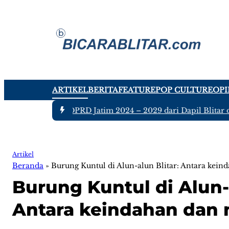
ARTIKEL
BERITA
FEATURE
POP CULTURE
OPI
 tujuh Anggota DPRD Jatim 2024 – 2029 dari Dapil Blitar dan
Artikel
Beranda
»
Burung Kuntul di Alun-alun Blitar: Antara keind
Burung Kuntul di Alun-a
Antara keindahan dan 