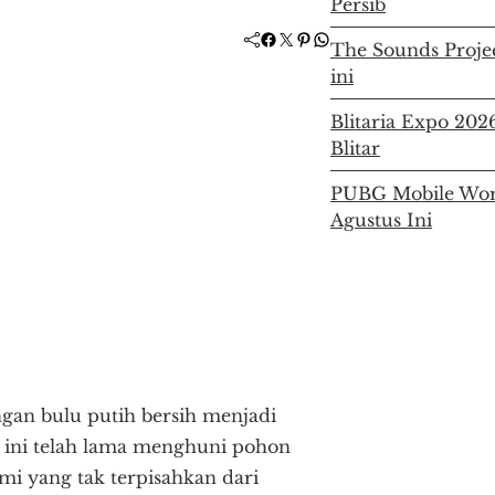
Persib
Facebook
Twitter
Pinterest
WhatsApp
The Sounds Project
ini
Blitaria Expo 20
Blitar
PUBG Mobile Worl
Agustus Ini
ngan bulu putih bersih menjadi
ini telah lama menghuni pohon
ami yang tak terpisahkan dari