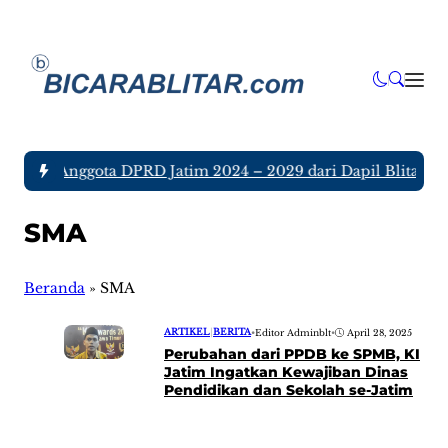
a tujuh Anggota DPRD Jatim 2024 – 2029 dari Dapil Blitar da
SMA
Beranda
»
SMA
ARTIKEL
|
BERITA
•
Editor Adminblt
•
April 28, 2025
Perubahan dari PPDB ke SPMB, KI
Jatim Ingatkan Kewajiban Dinas
Pendidikan dan Sekolah se-Jatim