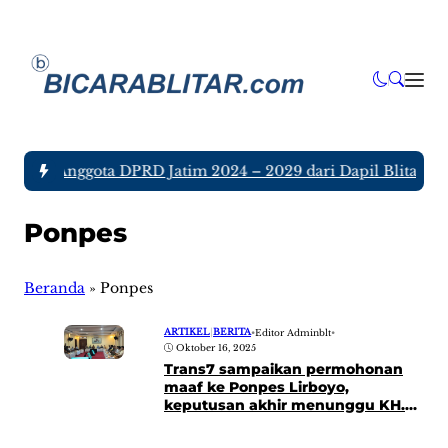
a tujuh Anggota DPRD Jatim 2024 – 2029 dari Dapil Blitar dan
Ponpes
Beranda
»
Ponpes
ARTIKEL
|
BERITA
•
Editor Adminblt
•
Oktober 16, 2025
Trans7 sampaikan permohonan
maaf ke Ponpes Lirboyo,
keputusan akhir menunggu KH.
Anwar Manshur