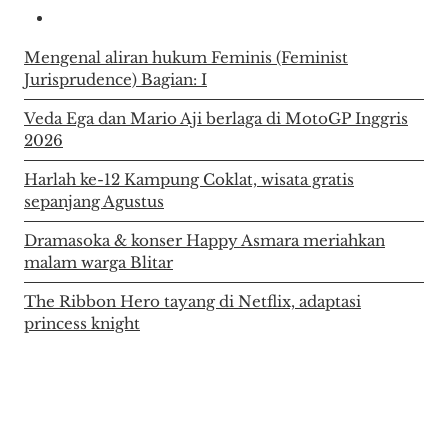
Mengenal aliran hukum Feminis (Feminist
Jurisprudence) Bagian: I
Veda Ega dan Mario Aji berlaga di MotoGP Inggris
2026
Harlah ke-12 Kampung Coklat, wisata gratis
sepanjang Agustus
Dramasoka & konser Happy Asmara meriahkan
malam warga Blitar
The Ribbon Hero tayang di Netflix, adaptasi
princess knight