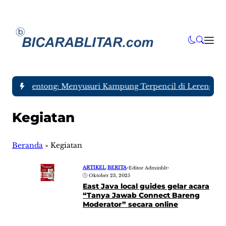
-
Tlogo Gentong: Menyusuri Kampung Terpencil di Lereng Gun
Kegiatan
Beranda
»
Kegiatan
ARTIKEL
|
BERITA
•
Editor Adminblt
•
Oktober 23, 2025
East Java local guides gelar acara
“Tanya Jawab Connect Bareng
Moderator” secara online