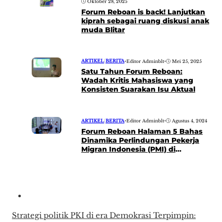
Oktober 28, 2025
Forum Reboan is back! Lanjutkan
kiprah sebagai ruang diskusi anak
muda Blitar
ARTIKEL
|
BERITA
•
Editor Adminblt
•
Mei 25, 2025
Satu Tahun Forum Reboan:
Wadah Kritis Mahasiswa yang
Konsisten Suarakan Isu Aktual
ARTIKEL
|
BERITA
•
Editor Adminblt
•
Agustus 4, 2024
Forum Reboan Halaman 5 Bahas
Dinamika Perlindungan Pekerja
Migran Indonesia (PMI) di
Kabupaten Blitar
Strategi politik PKI di era Demokrasi Terpimpin: