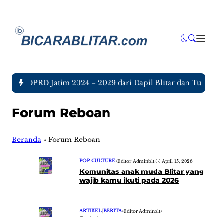
nggota DPRD Jatim 2024 – 2029 dari Dapil Blitar dan Tulunga
Forum Reboan
Beranda
»
Forum Reboan
POP CULTURE
•
Editor Adminblt
•
April 15, 2026
Komunitas anak muda Blitar yang
wajib kamu ikuti pada 2026
ARTIKEL
|
BERITA
•
Editor Adminblt
•