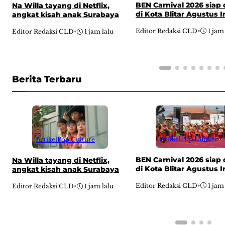
BEN Carnival 2026 siap 
Na Willa tayang di Netflix,
di Kota Blitar Agustus I
angkat kisah anak Surabaya
Editor Redaksi CLD
•
1 jam
Editor Redaksi CLD
•
1 jam lalu
Berita Terbaru
Artikel
Pop Culture
Artikel
Pop Culture
BEN Carnival 2026 siap 
Na Willa tayang di Netflix,
di Kota Blitar Agustus I
angkat kisah anak Surabaya
Editor Redaksi CLD
•
1 jam
Editor Redaksi CLD
•
1 jam lalu