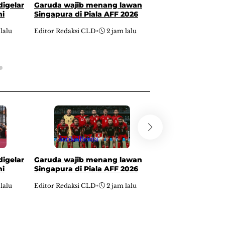
digelar
Garuda wajib menang lawan
Hari Jadi ke 702
ni
Singapura di Piala AFF 2026
Blitar dimeriahk
Asmara
 lalu
Editor Redaksi CLD
•
2 jam lalu
Editor Redaksi CLD
•
Artikel
Berita
Artikel
Pop Cu
digelar
Garuda wajib menang lawan
Hari Jadi ke 702
ni
Singapura di Piala AFF 2026
Blitar dimeriahk
Asmara
 lalu
Editor Redaksi CLD
•
2 jam lalu
Editor Redaksi CLD
•