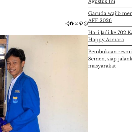
Agustus Ini
Garuda wajib men
AFF 2026
Facebook
Twitter
Pinterest
WhatsApp
Hari Jadi ke 702 
Happy Asmara
Pembukaan resmi 
Semen, siap jala
masyarakat