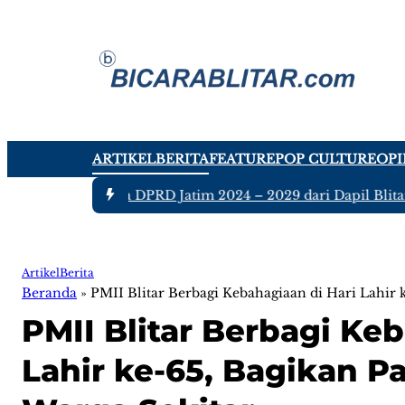
ARTIKEL
BERITA
FEATURE
POP CULTURE
OPI
a tujuh Anggota DPRD Jatim 2024 – 2029 dari Dapil Blitar dan
Artikel
Berita
Beranda
»
PMII Blitar Berbagi Kebahagiaan di Hari Lahir 
PMII Blitar Berbagi Ke
Lahir ke-65, Bagikan 