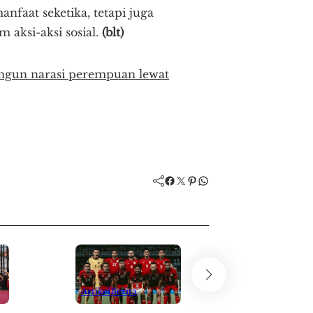
faat seketika, tetapi juga
 aksi-aksi sosial.
(blt)
angun narasi perempuan lewat
Facebook
Twitter
Pinterest
WhatsApp
Artikel
Berita
Artikel
Pop Cu