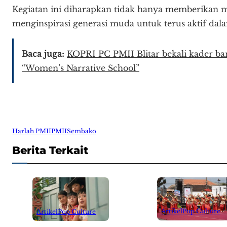
Kegiatan ini diharapkan tidak hanya memberikan man
menginspirasi generasi muda untuk terus aktif dalam
Baca juga:
KOPRI PC PMII Blitar bekali kader b
“Women’s Narrative School”
Harlah PMII
PMII
Sembako
Berita Terkait
Artikel
Pop Culture
Artikel
Pop Culture