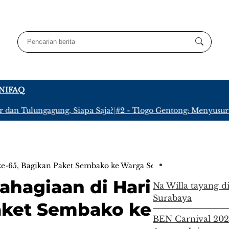
NI
FAQ
 Tulungagung, Siapa Saja?
|
#2 -
Tlogo Gentong: Menyusuri Kam
ke-65, Bagikan Paket Sembako ke Warga Sekitar
bahagiaan di Hari
Na Willa tayang di
Surabaya
Paket Sembako ke
BEN Carnival 2026 