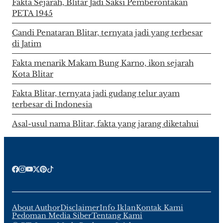
Fakta Sejarah, Blitar Jadi Saksi Pemberontakan
PETA 1945
Candi Penataran Blitar, ternyata jadi yang terbesar
di Jatim
Fakta menarik Makam Bung Karno, ikon sejarah
Kota Blitar
Fakta Blitar, ternyata jadi gudang telur ayam
terbesar di Indonesia
Asal-usul nama Blitar, fakta yang jarang diketahui
About Author
Disclaimer
Info Iklan
Kontak Kami
Pedoman Media Siber
Tentang Kami