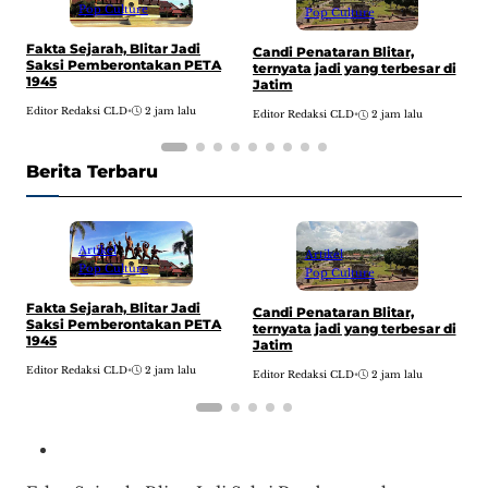
Pop Culture
Pop Culture
Fakta Sejarah, Blitar Jadi
F
Candi Penataran Blitar,
Saksi Pemberontakan PETA
K
ternyata jadi yang terbesar di
1945
B
Jatim
Editor Redaksi CLD
•
2 jam lalu
E
Editor Redaksi CLD
•
2 jam lalu
Berita Terbaru
Artikel
Artikel
Pop Culture
Pop Culture
Fakta Sejarah, Blitar Jadi
F
Candi Penataran Blitar,
Saksi Pemberontakan PETA
K
ternyata jadi yang terbesar di
1945
B
Jatim
Editor Redaksi CLD
•
2 jam lalu
E
Editor Redaksi CLD
•
2 jam lalu