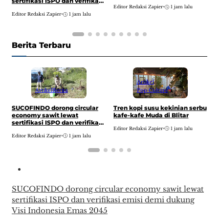
t
sertifikasi ISPO dan verifikasi
Editor Redaksi Zapier
•
1 jam lalu
2
emisi demi dukung Visi
E
Editor Redaksi Zapier
•
1 jam lalu
Indonesia Emas 2045
Berita Terbaru
Artikel
Artikel
Berita
Pop Culture
I
SUCOFINDO dorong circular
Tren kopi susu kekinian serbu
t
economy sawit lewat
kafe-kafe Muda di Blitar
t
sertifikasi ISPO dan verifikasi
Editor Redaksi Zapier
•
1 jam lalu
2
emisi demi dukung Visi
E
Editor Redaksi Zapier
•
1 jam lalu
Indonesia Emas 2045
SUCOFINDO dorong circular economy sawit lewat
sertifikasi ISPO dan verifikasi emisi demi dukung
Visi Indonesia Emas 2045