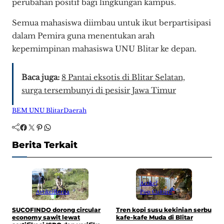
perubahan positif bagi lingkungan kampus.
Semua mahasiswa diimbau untuk ikut berpartisipasi
dalam Pemira guna menentukan arah
kepemimpinan mahasiswa UNU Blitar ke depan.
Baca juga:
8 Pantai eksotis di Blitar Selatan,
surga tersembunyi di pesisir Jawa Timur
BEM UNU Blitar
Daerah
Facebook
Twitter
Pinterest
WhatsApp
Berita Terkait
Artikel
Artikel
Berita
Pop Culture
I
SUCOFINDO dorong circular
Tren kopi susu kekinian serbu
t
economy sawit lewat
kafe-kafe Muda di Blitar