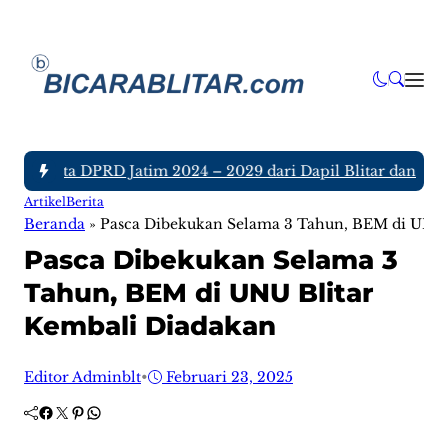
 Anggota DPRD Jatim 2024 – 2029 dari Dapil Blitar dan Tulun
Artikel
Berita
Beranda
»
Pasca Dibekukan Selama 3 Tahun, BEM di UNU 
Pasca Dibekukan Selama 3
Tahun, BEM di UNU Blitar
Kembali Diadakan
Editor Adminblt
•
Februari 23, 2025
Facebook
Twitter
Pinterest
WhatsApp