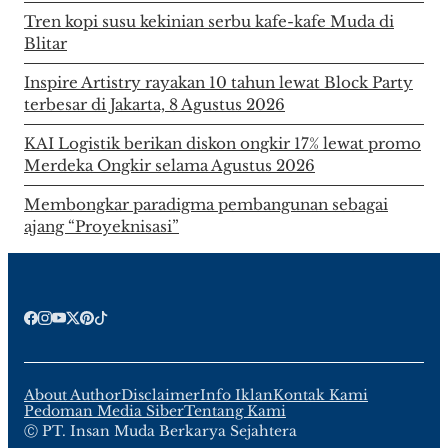
Tren kopi susu kekinian serbu kafe-kafe Muda di
Blitar
Inspire Artistry rayakan 10 tahun lewat Block Party
terbesar di Jakarta, 8 Agustus 2026
KAI Logistik berikan diskon ongkir 17% lewat promo
Merdeka Ongkir selama Agustus 2026
Membongkar paradigma pembangunan sebagai
ajang “Proyeknisasi”
About Author
Disclaimer
Info Iklan
Kontak Kami
Pedoman Media Siber
Tentang Kami
Ⓒ PT. Insan Muda Berkarya Sejahtera