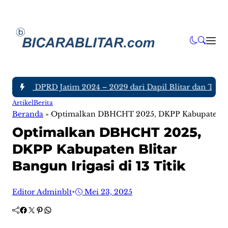
Anggota DPRD Jatim 2024 – 2029 dari Dapil Blitar dan Tulung
Artikel
Berita
Beranda
»
Optimalkan DBHCHT 2025, DKPP Kabupaten Blita
Optimalkan DBHCHT 2025,
DKPP Kabupaten Blitar
Bangun Irigasi di 13 Titik
Editor Adminblt
•
Mei 23, 2025
Facebook
Twitter
Pinterest
WhatsApp