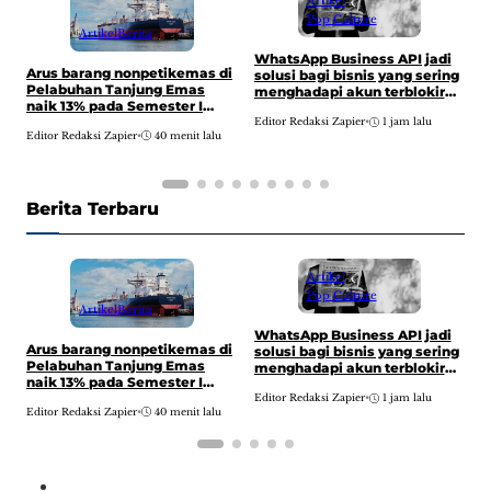
Artikel
Pop Culture
Artikel
Berita
WhatsApp Business API jadi
Arus barang nonpetikemas di
P
solusi bagi bisnis yang sering
Pelabuhan Tanjung Emas
b
menghadapi akun terblokir
naik 13% pada Semester I
b
atau dibatasi.
2026 jadi 2,69 juta ton,
Editor Redaksi Zapier
•
1 jam lalu
Editor Redaksi Zapier
•
40 menit lalu
E
didorong ekspor-impor
Berita Terbaru
Artikel
Pop Culture
Artikel
Berita
WhatsApp Business API jadi
Arus barang nonpetikemas di
P
solusi bagi bisnis yang sering
Pelabuhan Tanjung Emas
b
menghadapi akun terblokir
naik 13% pada Semester I
b
atau dibatasi.
2026 jadi 2,69 juta ton,
Editor Redaksi Zapier
•
1 jam lalu
Editor Redaksi Zapier
•
40 menit lalu
E
didorong ekspor-impor