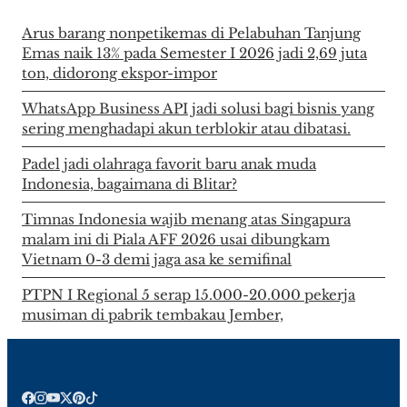
Arus barang nonpetikemas di Pelabuhan Tanjung
Emas naik 13% pada Semester I 2026 jadi 2,69 juta
ton, didorong ekspor-impor
WhatsApp Business API jadi solusi bagi bisnis yang
sering menghadapi akun terblokir atau dibatasi.
Padel jadi olahraga favorit baru anak muda
Indonesia, bagaimana di Blitar?
Timnas Indonesia wajib menang atas Singapura
malam ini di Piala AFF 2026 usai dibungkam
Vietnam 0-3 demi jaga asa ke semifinal
PTPN I Regional 5 serap 15.000-20.000 pekerja
musiman di pabrik tembakau Jember,