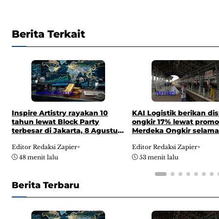
Berita Terkait
Artikel
Berita
Artikel
Inspire Artistry rayakan 10
KAI Logistik berikan di
tahun lewat Block Party
ongkir 17% lewat promo
terbesar di Jakarta, 8 Agustus
Merdeka Ongkir selama
2026
Agustus 2026
Editor Redaksi Zapier
•
Editor Redaksi Zapier
•
48 menit lalu
53 menit lalu
Berita Terbaru