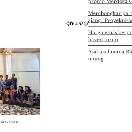
promo Merdeka O
Membongkar para
ajang “Proyeknisas
Facebook
Twitter
Pinterest
WhatsApp
Harga emas berpot
haven turun
Asal usul nama Bl
terang
usat STITMA)