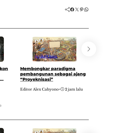
Facebook
Twitter
Pinterest
WhatsApp
Artikel
Opini
Artikel
Membongkar paradigma
Harga emas berpo
skon
pembangunan sebagai ajang
meski sentimen s
“Proyeknisasi”
turun
Editor Alex Cahyono
•
2 jam lalu
Editor Redaksi Zapier