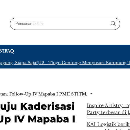
NI
FAQ
, Siapa Saja?
|
#2 -
Tlogo Gentong: Menyusuri Kampung Terpenc
utan: Follow-Up IV Mapaba I PMII STITMA
ju Kaderisasi
Inspire Artistry r
Party terbesar di 
Up IV Mapaba I
KAI Logistik berik