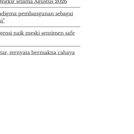
ngkir selama Agustus 2026
digma pembangunan sebagai
i”
ensi naik meski sentimen safe
itar, ternyata bermakna cahaya