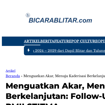
ARTIKEL
BERITA
FEATURE
POP CULTURE
OPI
ta DPRD Jatim 2024 – 2029 dari Dapil Blitar dan Tulungagung
Artikel
Beranda
»
Menguatkan Akar, Menuju Kaderisasi Berkelanj
Menguatkan Akar, Menu
Berkelanjutan: Follow-