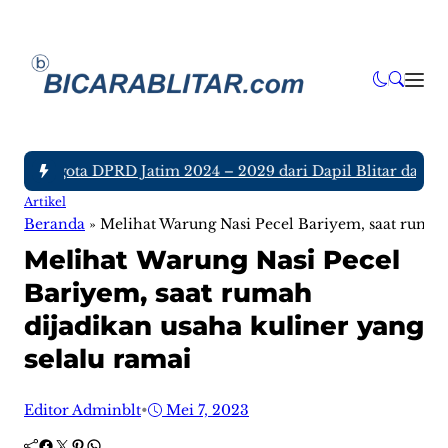
uh Anggota DPRD Jatim 2024 – 2029 dari Dapil Blitar dan Tul
Artikel
Beranda
»
Melihat Warung Nasi Pecel Bariyem, saat rumah 
Melihat Warung Nasi Pecel
Bariyem, saat rumah
dijadikan usaha kuliner yang
selalu ramai
Editor Adminblt
•
Mei 7, 2023
Facebook
Twitter
Pinterest
WhatsApp