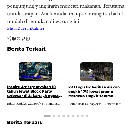
pengunjung yang ingin mencari makanan. Terutama
untuk sarapan. Anak muda, maupun orang tua bakal
mudah ditemukan di warung ini.
Blitar
Daerah
Kuliner
Facebook
Twitter
Pinterest
WhatsApp
Berita Terkait
Artikel
Berita
Artikel
Inspire Artistry rayakan 10
M
KAI Logistik berikan diskon
tahun lewat Block Party
p
ongkir 17% lewat promo
terbesar di Jakarta, 8 Agustus
“
Merdeka Ongkir selama
2026
Agustus 2026
Editor Redaksi Zapier
•
34 menit lalu
E
Editor Redaksi Zapier
•
39 menit lalu
Berita Terbaru