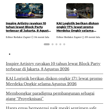
Artikel
Berita
Artikel
Inspire Artistry rayakan 10
M
KAI Logistik berikan diskon
tahun lewat Block Party
p
ongkir 17% lewat promo
terbesar di Jakarta, 8 Agustus
“
Merdeka Ongkir selama
2026
Agustus 2026
Editor Redaksi Zapier
•
34 menit lalu
E
Editor Redaksi Zapier
•
39 menit lalu
Inspire Artistry rayakan 10 tahun lewat Block Party
terbesar di Jakarta, 8 Agustus 2026
KAI Logistik berikan diskon ongkir 17% lewat promo
Merdeka Ongkir selama Agustus 2026
Membongkar paradigma pembangunan sebagai
ajang “Proyeknisasi”
Harga emas berpotensi naik meski sentimen safe