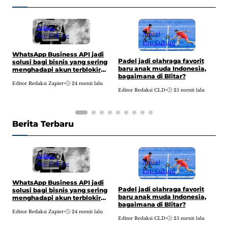
Artikel
Artikel
Pop Culture
Pop Culture
WhatsApp Business API jadi
Padel jadi olahraga favorit
T
solusi bagi bisnis yang sering
baru anak muda Indonesia,
m
menghadapi akun terblokir
bagaimana di Blitar?
m
atau dibatasi.
u
Editor Redaksi Zapier
•
24 menit lalu
Editor Redaksi CLD
•
25 menit lalu
E
d
Berita Terbaru
Artikel
Artikel
Pop Culture
Pop Culture
WhatsApp Business API jadi
Padel jadi olahraga favorit
T
solusi bagi bisnis yang sering
baru anak muda Indonesia,
m
menghadapi akun terblokir
bagaimana di Blitar?
m
atau dibatasi.
u
Editor Redaksi Zapier
•
24 menit lalu
Editor Redaksi CLD
•
25 menit lalu
E
d