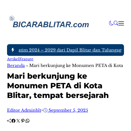
PRD Jatim 2024 – 2029 dari Dapil Blitar dan Tulungagung, Si
Artikel
Feature
Beranda
»
Mari berkunjung ke Monumen PETA di Kota Blit
Mari berkunjung ke
Monumen PETA di Kota
Blitar, tempat bersejarah
Editor Adminblt
•
September 5, 2025
Facebook
Twitter
Pinterest
WhatsApp