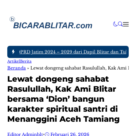
ggota DPRD Jatim 2024 – 2029 dari Dapil Blitar dan Tulungag
Artikel
Berita
Beranda
»
Lewat dongeng sahabat Rasulullah, Kak Ami Blit
Lewat dongeng sahabat
Rasulullah, Kak Ami Blitar
bersama ‘Dion’ bangun
karakter spiritual santri di
Menanggini Aceh Tamiang
Editor Adminblt
•
Februari 26, 2026