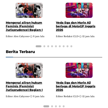
Artikel
Artikel
Opini
Pop Culture
H
Mengenal aliran hukum
Veda Ega dan Mario Aji
w
Feminis (Feminist
berlaga di MotoGP Inggris
A
Jurisprudence) Bagian: I
2026
E
Editor Alex Cahyono
•
9 jam lalu
Editor Redaksi CLD
•
12 jam lalu
Berita Terbaru
Artikel
Artikel
Opini
Pop Culture
H
Mengenal aliran hukum
Veda Ega dan Mario Aji
w
Feminis (Feminist
berlaga di MotoGP Inggris
A
Jurisprudence) Bagian: I
2026
E
Editor Alex Cahyono
•
9 jam lalu
Editor Redaksi CLD
•
12 jam lalu