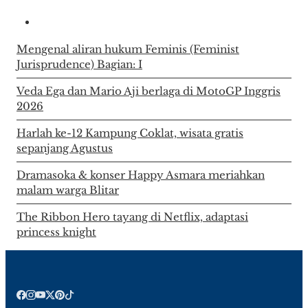
Mengenal aliran hukum Feminis (Feminist
Jurisprudence) Bagian: I
Veda Ega dan Mario Aji berlaga di MotoGP Inggris
2026
Harlah ke-12 Kampung Coklat, wisata gratis
sepanjang Agustus
Dramasoka & konser Happy Asmara meriahkan
malam warga Blitar
The Ribbon Hero tayang di Netflix, adaptasi
princess knight