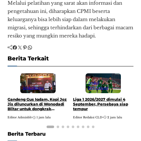
Melalui pelatihan yang sarat akan informasi dan
pengetahuan ini, diharapkan CPMI beserta
keluarganya bisa lebih siap dalam melakukan
migrasi, sehingga terhindarkan dari berbagai macam
resiko yang mungkin mereka hadapi.
Facebook
Twitter
Pinterest
WhatsApp
Berita Terkait
Artikel
Pop Culture
Artikel
Berita
Liga 1 2026/2027 dimulai 4
Gandeng Gus Iqdam, Kopi Joz
N
September, Persebaya siap
Jis diluncurkan di Wonodadi
w
tempur
Blitar untuk dongkrak
E
ekonomi lokal
Editor Redaksi CLD
•
2 jam lalu
Editor Adminblt
•
1 jam lalu
Berita Terbaru