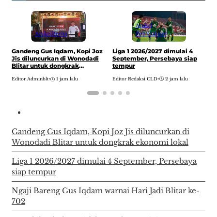
Artikel
Pop Culture
Artikel
Berita
Liga 1 2026/2027 dimulai 4
Gandeng Gus Iqdam, Kopi Joz
N
September, Persebaya siap
Jis diluncurkan di Wonodadi
w
tempur
Blitar untuk dongkrak
E
ekonomi lokal
Editor Redaksi CLD
•
2 jam lalu
Editor Adminblt
•
1 jam lalu
Gandeng Gus Iqdam, Kopi Joz Jis diluncurkan di
Wonodadi Blitar untuk dongkrak ekonomi lokal
Liga 1 2026/2027 dimulai 4 September, Persebaya
siap tempur
Ngaji Bareng Gus Iqdam warnai Hari Jadi Blitar ke-
702