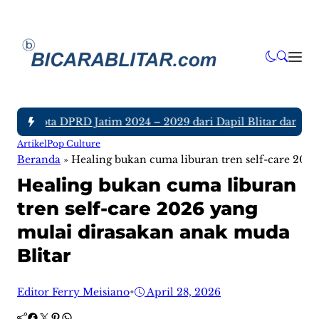
h Anggota DPRD Jatim 2024 – 2029 dari Dapil Blitar dan Tulun
Artikel
Pop Culture
Beranda
»
Healing bukan cuma liburan tren self-care 202
Healing bukan cuma liburan
tren self-care 2026 yang
mulai dirasakan anak muda
Blitar
Editor Ferry Meisiano
•
April 28, 2026
Facebook
Twitter
Pinterest
WhatsApp