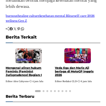
melainkan bentuk menjaga kesehatan mental yang
lebih dewasa.
burnout
healing culture
kesehatan mental Blitar
self-care 2026
wellness Gen Z
Facebook
Twitter
Pinterest
WhatsApp
Berita Terkait
Artikel
Artikel
Opini
Pop Culture
H
Mengenal aliran hukum
Veda Ega dan Mario Aji
w
Feminis (Feminist
berlaga di MotoGP Inggris
A
Jurisprudence) Bagian: I
2026
E
Editor Alex Cahyono
•
4 jam lalu
Editor Redaksi CLD
•
6 jam lalu
Berita Terbaru