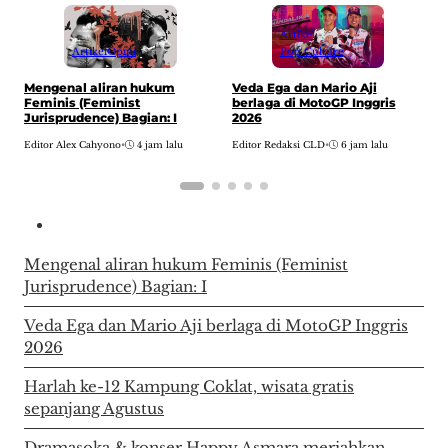
Artikel
Artikel
Opini
Pop Culture
H
Mengenal aliran hukum
Veda Ega dan Mario Aji
w
Feminis (Feminist
berlaga di MotoGP Inggris
A
Jurisprudence) Bagian: I
2026
E
Editor Alex Cahyono
•
4 jam lalu
Editor Redaksi CLD
•
6 jam lalu
Mengenal aliran hukum Feminis (Feminist
Jurisprudence) Bagian: I
Veda Ega dan Mario Aji berlaga di MotoGP Inggris
2026
Harlah ke-12 Kampung Coklat, wisata gratis
sepanjang Agustus
Dramasoka & konser Happy Asmara meriahkan