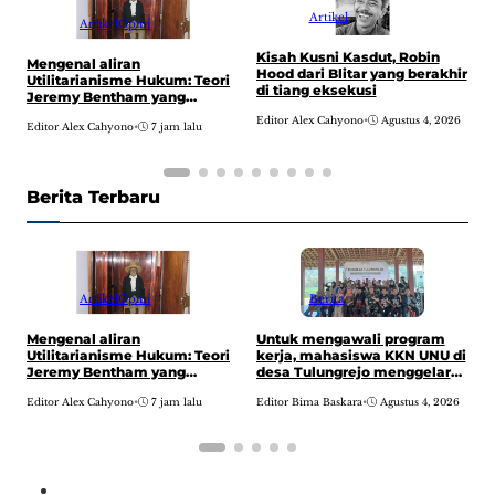
Artikel
Artikel
Opini
Kisah Kusni Kasdut, Robin
S
Mengenal aliran
Hood dari Blitar yang berakhir
1
Utilitarianisme Hukum: Teori
di tiang eksekusi
y
Jeremy Bentham yang
k
mengubah cara pandang
Editor Alex Cahyono
•
Agustus 4, 2026
E
Editor Alex Cahyono
•
7 jam lalu
tentang tujuan hukum
Berita Terbaru
Artikel
Opini
Berita
K
Mengenal aliran
Untuk mengawali program
H
Utilitarianisme Hukum: Teori
kerja, mahasiswa KKN UNU di
d
Jeremy Bentham yang
desa Tulungrejo menggelar
mengubah cara pandang
pembukaan di Balai Desa
E
Editor Alex Cahyono
•
7 jam lalu
Editor Bima Baskara
•
Agustus 4, 2026
tentang tujuan hukum