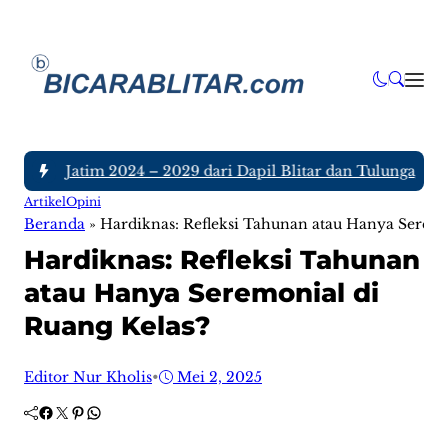
DPRD Jatim 2024 – 2029 dari Dapil Blitar dan Tulungagung, S
Artikel
Opini
Beranda
»
Hardiknas: Refleksi Tahunan atau Hanya Seremo
Hardiknas: Refleksi Tahunan
atau Hanya Seremonial di
Ruang Kelas?
Editor Nur Kholis
•
Mei 2, 2025
Facebook
Twitter
Pinterest
WhatsApp