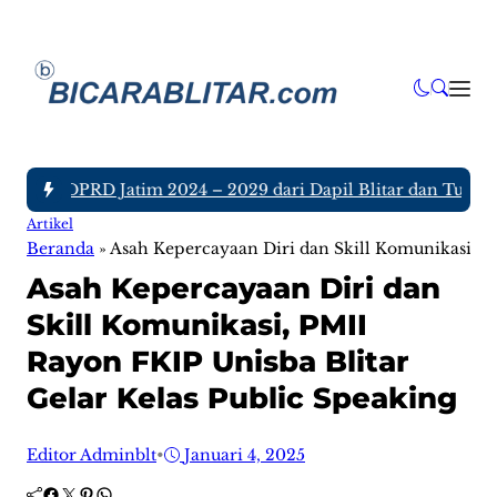
nggota DPRD Jatim 2024 – 2029 dari Dapil Blitar dan Tulungag
Artikel
Beranda
»
Asah Kepercayaan Diri dan Skill Komunikasi, P
Asah Kepercayaan Diri dan
Skill Komunikasi, PMII
Rayon FKIP Unisba Blitar
Gelar Kelas Public Speaking
Editor Adminblt
•
Januari 4, 2025
Facebook
Twitter
Pinterest
WhatsApp