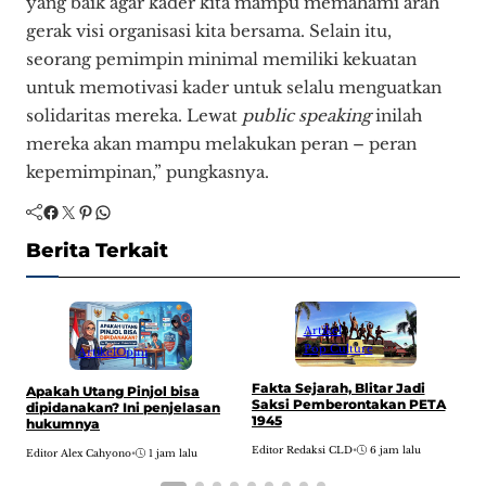
yang baik agar kader kita mampu memahami arah
gerak visi organisasi kita bersama. Selain itu,
seorang pemimpin minimal memiliki kekuatan
untuk memotivasi kader untuk selalu menguatkan
solidaritas mereka. Lewat
public speaking
inilah
mereka akan mampu melakukan peran – peran
kepemimpinan,” pungkasnya.
Facebook
Twitter
Pinterest
WhatsApp
Berita Terkait
Artikel
Pop Culture
Artikel
Opini
Fakta Sejarah, Blitar Jadi
Apakah Utang Pinjol bisa
C
Saksi Pemberontakan PETA
dipidanakan? Ini penjelasan
t
1945
hukumnya
J
Editor Redaksi CLD
•
6 jam lalu
Editor Alex Cahyono
•
1 jam lalu
E