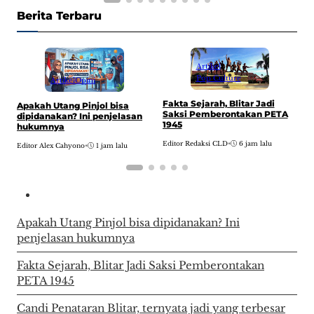
Berita Terbaru
Artikel
Pop Culture
Artikel
Opini
Fakta Sejarah, Blitar Jadi
Apakah Utang Pinjol bisa
C
Saksi Pemberontakan PETA
dipidanakan? Ini penjelasan
t
1945
hukumnya
J
Editor Redaksi CLD
•
6 jam lalu
Editor Alex Cahyono
•
1 jam lalu
E
Apakah Utang Pinjol bisa dipidanakan? Ini
penjelasan hukumnya
Fakta Sejarah, Blitar Jadi Saksi Pemberontakan
PETA 1945
Candi Penataran Blitar, ternyata jadi yang terbesar