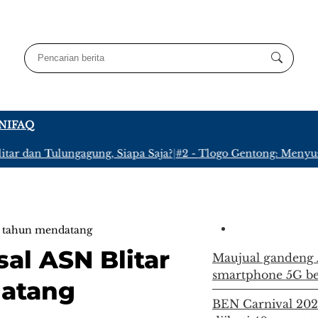
NI
FAQ
 dan Tulungagung, Siapa Saja?
|
#2 -
Tlogo Gentong: Menyusuri 
0 tahun mendatang
l ASN Blitar
Maujual gandeng
smartphone 5G be
datang
BEN Carnival 2026 