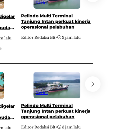
Berita
Berita
Pelindo Multi Terminal
ConnectX rayaka
digelar
Tanjung Intan perkuat kinerja
perjalanan bangu
operasional pelabuhan
lewat founder dan
 budaya
summit 2026
antor
Editor Redaksi Blt
•
3 jam lalu
Editor Redaksi Blt
•
am lalu
Berita
Berita
Pelindo Multi Terminal
ConnectX rayaka
digelar
Tanjung Intan perkuat kinerja
perjalanan bangu
operasional pelabuhan
lewat founder dan
 budaya
summit 2026
antor
Editor Redaksi Blt
•
3 jam lalu
Editor Redaksi Blt
•
am lalu