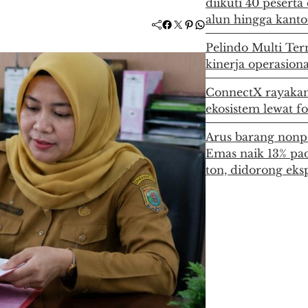
diikuti 40 pesert
alun hingga kant
Facebook
Twitter
Pinterest
WhatsApp
Pelindo Multi Ter
kinerja operasion
ConnectX rayakan
ekosistem lewat 
Arus barang nonp
Emas naik 13% pad
ton, didorong ek