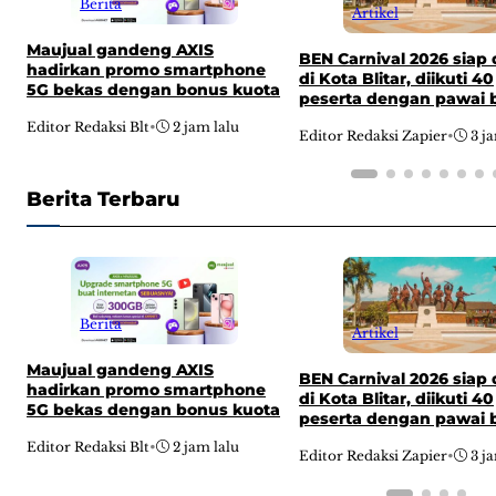
Berita
Artikel
Maujual gandeng AXIS
BEN Carnival 2026 siap 
hadirkan promo smartphone
di Kota Blitar, diikuti 40
5G bekas dengan bonus kuota
peserta dengan pawai
dari Alun-alun hingga k
Editor Redaksi Blt
•
2 jam lalu
Editor Redaksi Zapier
•
3 j
DPRD
Berita Terbaru
Berita
Artikel
Maujual gandeng AXIS
BEN Carnival 2026 siap 
hadirkan promo smartphone
di Kota Blitar, diikuti 40
5G bekas dengan bonus kuota
peserta dengan pawai
dari Alun-alun hingga k
Editor Redaksi Blt
•
2 jam lalu
Editor Redaksi Zapier
•
3 j
DPRD