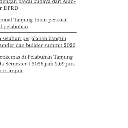
a dengan pawai budaya dari Alun-
or DPRD
minal Tanjung Intan perkuat
al pelabuhan
 setahun perjalanan bangun
founder dan builder summit 2026
etikemas di Pelabuhan Tanjung
a Semester I 2026 jadi 2,69 juta
spor-impor