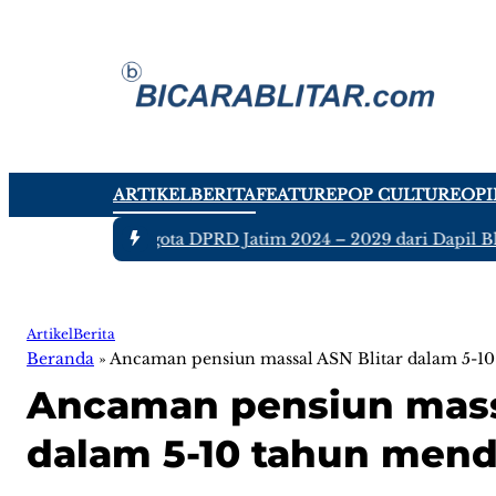
ARTIKEL
BERITA
FEATURE
POP CULTURE
OPI
-
Ada tujuh Anggota DPRD Jatim 2024 – 2029 dari Dapil Blitar
Artikel
Berita
Beranda
»
Ancaman pensiun massal ASN Blitar dalam 5-1
Ancaman pensiun massa
dalam 5-10 tahun men