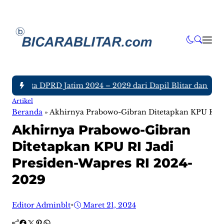
 Anggota DPRD Jatim 2024 – 2029 dari Dapil Blitar dan Tulun
Artikel
Beranda
»
Akhirnya Prabowo-Gibran Ditetapkan KPU RI J
Akhirnya Prabowo-Gibran
Ditetapkan KPU RI Jadi
Presiden-Wapres RI 2024-
2029
Editor Adminblt
•
Maret 21, 2024
Facebook
Twitter
Pinterest
WhatsApp