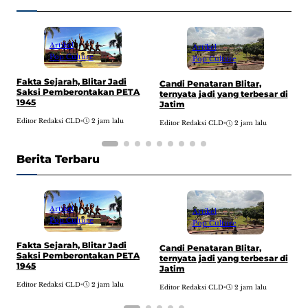
Artikel
Artikel
Pop Culture
Pop Culture
Fakta Sejarah, Blitar Jadi
F
Candi Penataran Blitar,
Saksi Pemberontakan PETA
K
ternyata jadi yang terbesar di
1945
B
Jatim
Editor Redaksi CLD
•
2 jam lalu
E
Editor Redaksi CLD
•
2 jam lalu
Berita Terbaru
Artikel
Artikel
Pop Culture
Pop Culture
Fakta Sejarah, Blitar Jadi
F
Candi Penataran Blitar,
Saksi Pemberontakan PETA
K
ternyata jadi yang terbesar di
1945
B
Jatim
Editor Redaksi CLD
•
2 jam lalu
E
Editor Redaksi CLD
•
2 jam lalu