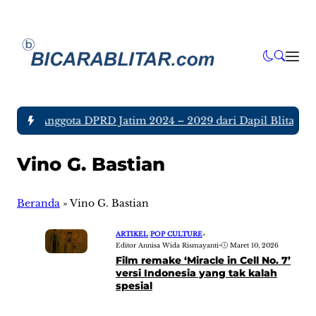
a tujuh Anggota DPRD Jatim 2024 – 2029 dari Dapil Blitar dan
Vino G. Bastian
Beranda
»
Vino G. Bastian
ARTIKEL
|
POP CULTURE
•
Editor Annisa Wida Rismayanti
•
Maret 10, 2026
Film remake ‘Miracle in Cell No. 7’
versi Indonesia yang tak kalah
spesial