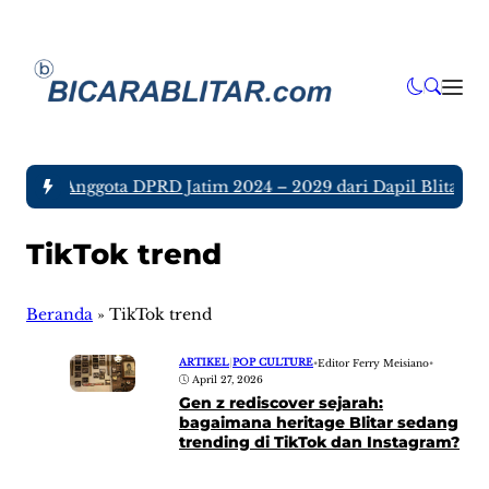
a tujuh Anggota DPRD Jatim 2024 – 2029 dari Dapil Blitar da
TikTok trend
Beranda
»
TikTok trend
ARTIKEL
|
POP CULTURE
•
Editor Ferry Meisiano
•
April 27, 2026
Gen z rediscover sejarah:
bagaimana heritage Blitar sedang
trending di TikTok dan Instagram?