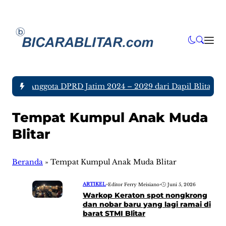
a tujuh Anggota DPRD Jatim 2024 – 2029 dari Dapil Blitar da
Tempat Kumpul Anak Muda
Blitar
Beranda
»
Tempat Kumpul Anak Muda Blitar
ARTIKEL
•
Editor Ferry Meisiano
•
Juni 5, 2026
Warkop Keraton spot nongkrong
dan nobar baru yang lagi ramai di
barat STMI Blitar