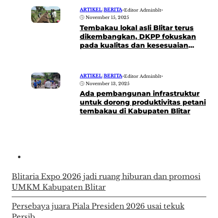
ARTIKEL
|
BERITA
•
Editor Adminblt
•
November 15, 2025
Tembakau lokal asli Blitar terus
dikembangkan, DKPP fokuskan
pada kualitas dan kesesuaian
musim tanam
ARTIKEL
|
BERITA
•
Editor Adminblt
•
November 13, 2025
Ada pembangunan infrastruktur
untuk dorong produktivitas petani
tembakau di Kabupaten Blitar
Blitaria Expo 2026 jadi ruang hiburan dan promosi
UMKM Kabupaten Blitar
Persebaya juara Piala Presiden 2026 usai tekuk
Persib