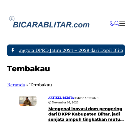
a tujuh Anggota DPRD Jatim 2024 – 2029 dari Dapil Blitar dan
Tembakau
Beranda
»
Tembakau
ARTIKEL
|
BERITA
•
Editor Adminblt
•
November 16, 2025
Mengenal inovasi dom pengering
dari DKPP Kabupaten Blitar, jadi
senjata ampuh tingkatkan mutu
tembakau lokal