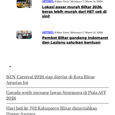
ARTIKEL
•
Editor Ferry Meisiano
•
Maret 14, 2026
Lokasi pasar murah Blitar 2026,
beras lebih murah dari HET cek di
sini!
ARTIKEL
•
Editor Ferry Meisiano
•
Maret 12, 2026
Pemkot Blitar gandeng Indomaret
dan Lazisnu salurkan bantuan
BEN Carnival 2026 siap digelar di Kota Blitar
Agustus Ini
Garuda wajib menang lawan Singapura di Piala AFF
2026
Hari Jadi ke 702 Kabupaten Blitar dimeriahkan
Happy Asmara