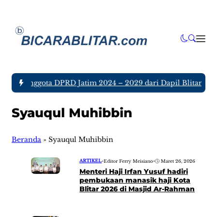
 tujuh Anggota DPRD Jatim 2024 – 2029 dari Dapil Blitar dan 
Syauqul Muhibbin
Beranda
»
Syauqul Muhibbin
ARTIKEL
•
Editor Ferry Meisiano
•
Maret 26, 2026
Menteri Haji Irfan Yusuf hadiri
pembukaan manasik haji Kota
Blitar 2026 di Masjid Ar-Rahman