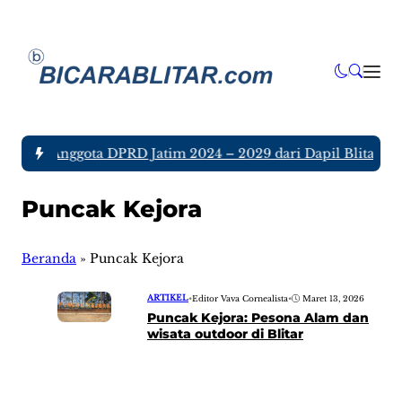
a tujuh Anggota DPRD Jatim 2024 – 2029 dari Dapil Blitar dan
Puncak Kejora
Beranda
»
Puncak Kejora
ARTIKEL
•
Editor Vava Cornealista
•
Maret 13, 2026
Puncak Kejora: Pesona Alam dan
wisata outdoor di Blitar