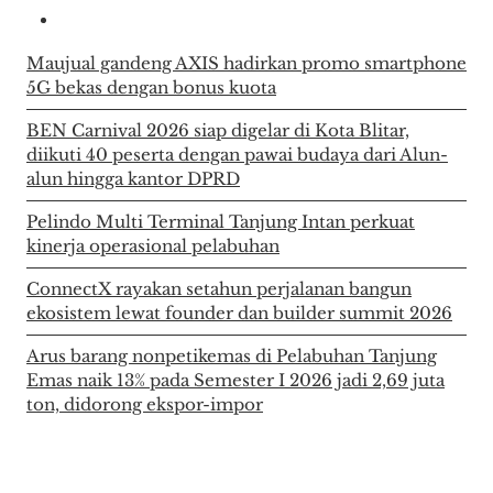
Maujual gandeng AXIS hadirkan promo smartphone
5G bekas dengan bonus kuota
BEN Carnival 2026 siap digelar di Kota Blitar,
diikuti 40 peserta dengan pawai budaya dari Alun-
alun hingga kantor DPRD
Pelindo Multi Terminal Tanjung Intan perkuat
kinerja operasional pelabuhan
ConnectX rayakan setahun perjalanan bangun
ekosistem lewat founder dan builder summit 2026
Arus barang nonpetikemas di Pelabuhan Tanjung
Emas naik 13% pada Semester I 2026 jadi 2,69 juta
ton, didorong ekspor-impor