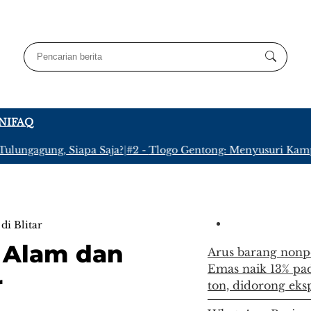
NI
FAQ
agung, Siapa Saja?
|
#2 -
Tlogo Gentong: Menyusuri Kampung Te
di Blitar
 Alam dan
Arus barang nonp
Emas naik 13% pad
r
ton, didorong ek