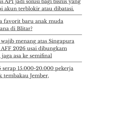
API jadi solusi bagi bisnis yang
 akun terblokir atau dibatasi.
ga favorit baru anak muda
na di Blitar?
 wajib menang atas Singapura
a AFF 2026 usai dibungkam
jaga asa ke semifinal
 serap 15.000-20.000 pekerja
k tembakau Jember,