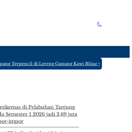
rpencil di Lereng Gunung Kawi Blitar yang Hanya Ditinggal
etikemas di Pelabuhan Tanjung
a Semester I 2026 jadi 2,69 juta
spor-impor