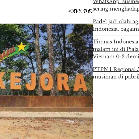
WhatsApp Business 
sering menghadapi
Facebook
Twitter
Pinterest
WhatsApp
Padel jadi olahra
Indonesia, bagaima
Timnas Indonesia
malam ini di Pial
Vietnam 0-3 demi 
PTPN I Regional 5
musiman di pabri