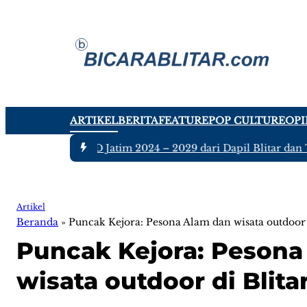
ARTIKEL
BERITA
FEATURE
POP CULTURE
OPI
 Anggota DPRD Jatim 2024 – 2029 dari Dapil Blitar dan Tulung
Artikel
Beranda
»
Puncak Kejora: Pesona Alam dan wisata outdoor 
Puncak Kejora: Pesona
wisata outdoor di Blita