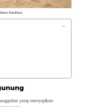
/Mister HanHan)
−
 gunung
 unggulan yang menyajikan