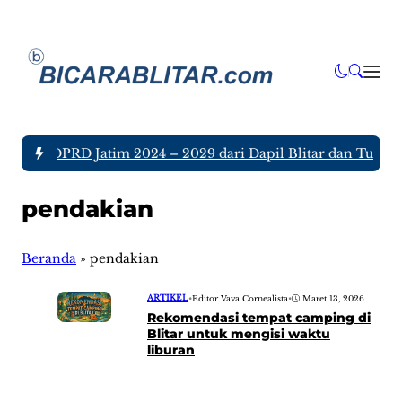
nggota DPRD Jatim 2024 – 2029 dari Dapil Blitar dan Tulunga
pendakian
Beranda
»
pendakian
ARTIKEL
•
Editor Vava Cornealista
•
Maret 13, 2026
Rekomendasi tempat camping di
Blitar untuk mengisi waktu
liburan